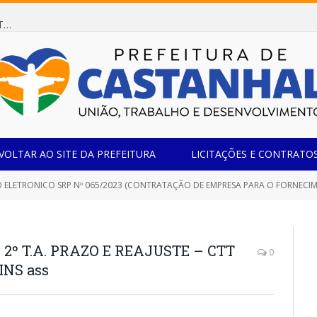
Dispensa de Licitação 078/2026 (AQUISIÇÃO DE AGENTE REDUTOR LÍQUIDO AUTOMOTIVO – ARLA 32, PARA ATENDER A FROTA OFICIAL DE VEÍCULOS DA SECRETARIA MUNICIPAL DE EDUCAÇÃO DO MUNICÍPIO DE CASTANHAL/PA)
VOLTAR AO SITE DA PREFEITURA
LICITAÇÕES E CONTRATO
ELETRONICO SRP Nº 065/2023 (CONTRATAÇÃO DE EMPRESA PARA O FORNECIMENTO CONTINUADO
 2º T.A. PRAZO E REAJUSTE – CTT
0
INS ass