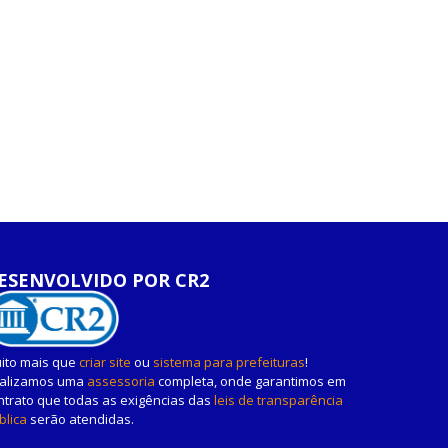
ESENVOLVIDO POR CR2
ito mais que
criar site
ou
sistema para prefeituras
!
alizamos uma
assessoria
completa, onde garantimos em
ntrato que todas as exigências das
leis de transparência
blica
serão atendidas.