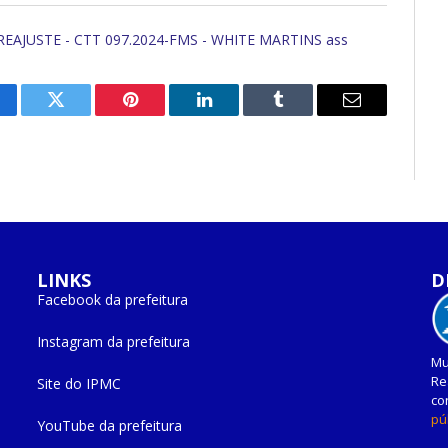
 REAJUSTE - CTT 097.2024-FMS - WHITE MARTINS ass
cebook
Twitter
Pinterest
O
Tumblr
E-
LinkedIn
mail
LINKS
D
Facebook da prefeitura
Instagram da prefeitura
Mu
Re
Site do IPMC
co
pú
YouTube da prefeitura