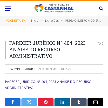
VOCÊ ESTÁ EM:
Inicio
Licitações
PREGÃO ELETRÔNICO SRP Nº 067/2023 (CONTRATAÇÃO DE EMPRESA ESPECIALIZADA NO FORNECIMENTO DE ROÇADEIRA, EQUIPAMENTOS, FERRAMENTAS E PEÇAS DE ROÇAGEM E AFINS, DESTINADO A ATENDER AS NECESSIDADES DAS DIVERSAS SECRETARIAS MUNICIPAIS/FUNDOS MUNICIPAIS, DESTE MUNICÍPIO DE CASTANHAL/PA, POR UM PERÍODO DE 12 (DOZE) MESES)
»
»
PARECER JURÍDICO Nº 404_2023
0
ANÁISE DO RECURSO
ADMINISTRATIVO
POR
ADMINISTRADOR
NO
21 DE DEZEMBRO DE 2023
PARECER JURÍDICO Nº 404_2023 ANÁISE DO RECURSO
ADMINISTRATIVO
Facebook
Twitter
Pinterest
O
Tumblr
E-