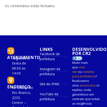
LinkedIn
mail
Os comentários estão fechados.
LINKS
DESENVOLVIDO
POR CR2
Facebook da
ATENDIMENTO
Segunda à
prefeitura
Muito mais
Sexta de
que
criar
08:00 às
Instagram da
site
ou
sistema
14:00
prefeitura
para prefeituras
!
Realizamos
Site do IPMC
uma
assessoria
co
ENDEREÇO
Av. Barão do
mpleta, onde
Rio Branco,
YouTube da
garantimos em
2232.
prefeitura
contrato que todas
Centro –
as exigências