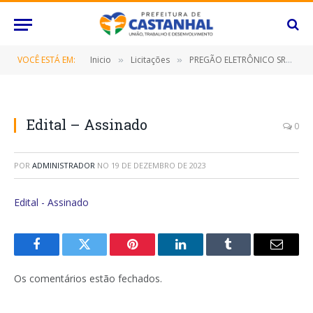
VOCÊ ESTÁ EM:
Inicio
Licitações
PREGÃO ELETRÔNICO SRP Nº 090/2023 (CONTRATAÇÃO DE EMPRESA ESPECIALIZADA PARA FORNECIMENTO DE APARELHO DE AR CONDICIONADO TIPO SPLIT, DESTINADO AO ATENDIMENTO DAS DIVERSAS SECRETARIAS/FUNDOS MUNICIPAIS DO MUNICÍPIO DE CASTANHAL/PA POR UM PERÍODO DE 12 (DOZE) MESES)
»
»
Edital – Assinado
0
POR
ADMINISTRADOR
NO
19 DE DEZEMBRO DE 2023
Edital - Assinado
Facebook
Twitter
Pinterest
O
Tumblr
E-
LinkedIn
mail
Os comentários estão fechados.