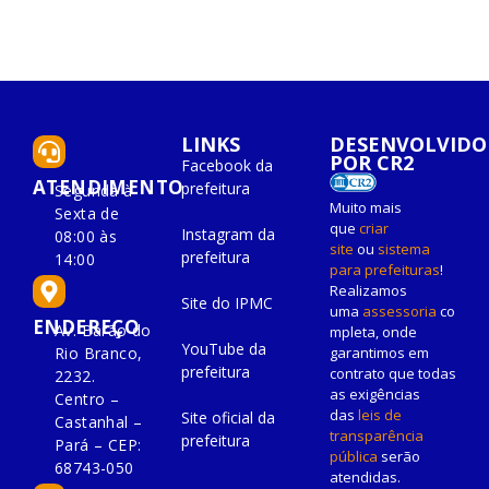
LINKS
DESENVOLVIDO
POR CR2
Facebook da
ATENDIMENTO
prefeitura
Segunda à
Muito mais
Sexta de
que
criar
Instagram da
08:00 às
site
ou
sistema
prefeitura
14:00
para prefeituras
!
Realizamos
Site do IPMC
uma
assessoria
co
ENDEREÇO
Av. Barão do
mpleta, onde
YouTube da
Rio Branco,
garantimos em
prefeitura
contrato que todas
2232.
as exigências
Centro –
das
leis de
Site oficial da
Castanhal –
transparência
prefeitura
Pará – CEP:
pública
serão
68743-050
atendidas.