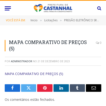
VOCÊ ESTÁ EM:
Inicio
Licitações
PREGÃO ELETRÔNICO SRP Nº 090/2023 (CONTRATAÇÃO DE EMPRESA ESPECIALIZADA PARA FORNECIMENTO DE APARELHO DE AR CONDICIONADO TIPO SPLIT, DESTINADO AO ATENDIMENTO DAS DIVERSAS SECRETARIAS/FUNDOS MUNICIPAIS DO MUNICÍPIO DE CASTANHAL/PA POR UM PERÍODO DE 12 (DOZE) MESES)
»
»
MAPA COMPARATIVO DE PREÇOS
0
(5)
POR
ADMINISTRADOR
NO
21 DE DEZEMBRO DE 2023
MAPA COMPARATIVO DE PREÇOS (5)
Facebook
Twitter
Pinterest
O
Tumblr
E-
LinkedIn
mail
Os comentários estão fechados.