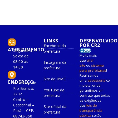
LINKS
DESENVOLVIDO
POR CR2
Facebook da
ATENDIMENTO
Segunda à
prefeitura
Muito mais
Sexta de
que
criar
08:00 às
Instagram da
site
ou
sistema
14:00
prefeitura
para prefeituras
!
Realizamos
Site do IPMC
uma
assessoria
co
ENDEREÇO
Av. Barão do
mpleta, onde
Rio Branco,
YouTube da
garantimos em
2232.
prefeitura
contrato que todas
Centro –
as exigências
Castanhal –
das
leis de
Site oficial da
Pará – CEP:
transparência
prefeitura
pública
serão
68743-050