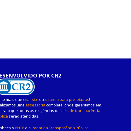
ESENVOLVIDO POR CR2
ito mais que
criar site
ou
sistema para prefeituras
!
alizamos uma
assessoria
completa, onde garantimos em
ntrato que todas as exigências das
leis de transparência
blica
serão atendidas.
nheça o
PNTP
e o
Radar da Transparência Pública