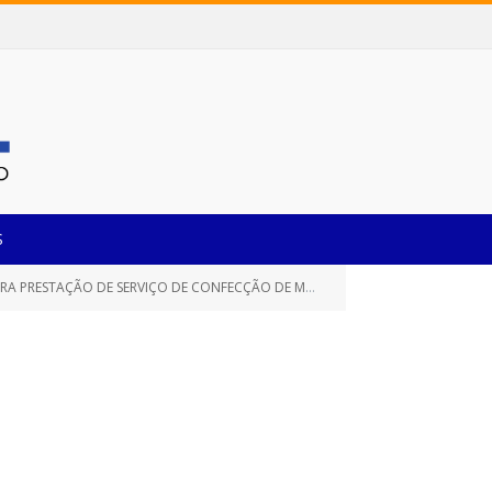
S
MUNICIPAIS E O INSTITUTO DE PREVIDÊNCIA DO MUNICÍPIO DE CASTANHAL/PARÁ, POR UM PERÍODO DE 12 (DOZE) MESES)