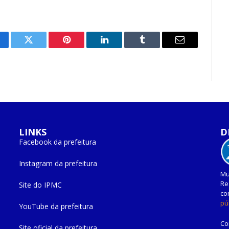
cebook
Twitter
Pinterest
O
Tumblr
E-
LinkedIn
mail
LINKS
D
Facebook da prefeitura
Instagram da prefeitura
Mu
Re
Site do IPMC
co
pú
YouTube da prefeitura
Co
Site oficial da prefeitura