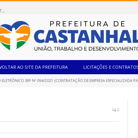
Dispensa de Licitação 078/2026 (AQUISIÇÃO DE AGENTE REDUTOR LÍQUIDO AUTOMOTIVO – ARLA 32, PARA ATENDER A FROTA OFICIAL DE VEÍCULOS DA SECRETARIA MUNICIPAL DE EDUCAÇÃO DO MUNICÍPIO DE CASTANHAL/PA)
VOLTAR AO SITE DA PREFEITURA
LICITAÇÕES E CONTRATO
O SRP Nº 094/2021 (CONTRATAÇÃO DE EMPRESA ESPECIALIZADA PARA PRESTAÇÃO DE SERVIÇO DE CONFECÇÃO DE MALHARIA, A FIM DE ATENDER AS DEMANDAS DAS DIVERSAS SECRETARIAS, FUNDOS 
0