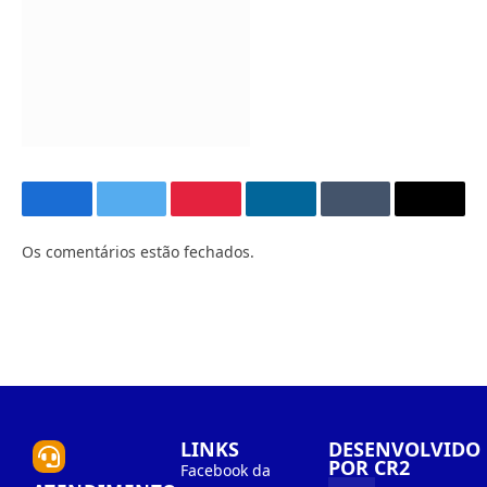
Facebook
Twitter
Pinterest
O
Tumblr
E-
LinkedIn
mail
Os comentários estão fechados.
LINKS
DESENVOLVIDO
POR CR2
Facebook da