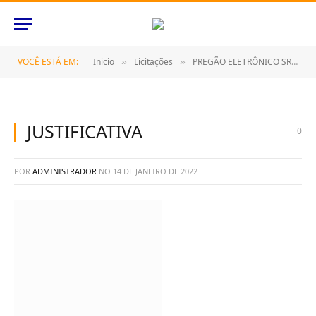
VOCÊ ESTÁ EM:
Inicio
Licitações
PREGÃO ELETRÔNICO SRP Nº 103/2021 (CONTRATAÇÃO DE EMPRESAESPECIALIZADA NA PRESTAÇÃO DE SERVIÇOS DE REFORMA DE MOBILIÁRIO ESCOLAR, DESTINADO AO ATENDIMENTO DA SECRETARIA MUNICIPAL DE EDUCAÇÃO, POR UM PERÍODO DE 12 (DOZE) MESES)
»
»
JUSTIFICATIVA
0
POR
ADMINISTRADOR
NO
14 DE JANEIRO DE 2022