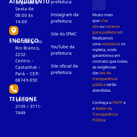
ATENDIMENTO
prefeitura
Segunda à
Sexta de
Instagram da
Muito mais
08:00 às
que
criar
prefeitura
14:00
site
ou
sistema
para prefeituras
!
Site do IPMC
Realizamos
ENDEREÇO
Av. Barão do
uma
assessoria
co
YouTube da
Rio Branco,
mpleta, onde
prefeitura
2232.
garantimos em
Centro –
contrato que todas
Site oficial da
as exigências
Castanhal –
prefeitura
das
leis de
Pará – CEP:
transparência
68743-050
pública
serão
atendidas.
TELEFONE
(91) 3721-
Conheça o
PNTP
e
2109 / 3711-
o
Radar da
7449
Transparência
Pública