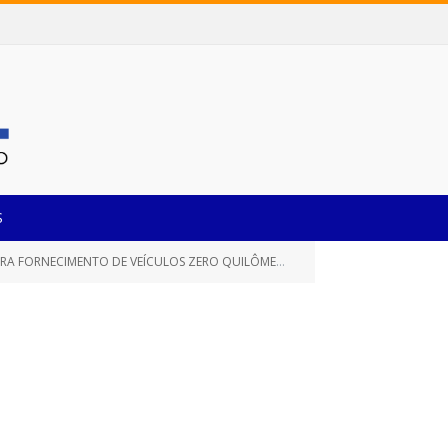
S
DA SECRETARIA MUNICIPAL DE EDUCAÇÃO DE CASTANHAL/PA, POR UM PERÍODO DE 12 (DOZE) MESES)