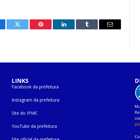
cebook
Twitter
Pinterest
O
Tumblr
E-
LinkedIn
mail
LINKS
D
Facebook da prefeitura
Instagram da prefeitura
Mu
Re
Site do IPMC
co
pú
YouTube da prefeitura
Co
Site oficial da prefeitura