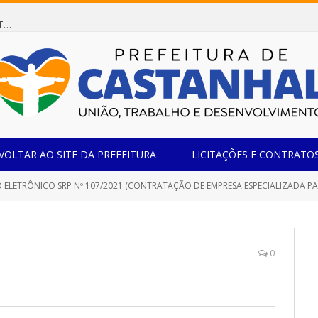
Dispensa de Licitação 078/2026 (AQUISIÇÃO DE AGENTE REDUTOR LÍQUIDO AUTOMOTIVO – ARLA 32, PARA ATENDER A FROTA OFICIAL DE VEÍCULOS DA SECRETARIA MUNICIPAL DE EDUCAÇÃO DO MUNICÍPIO DE CASTANHAL/PA)
VOLTAR AO SITE DA PREFEITURA
LICITAÇÕES E CONTRATO
NICO SRP Nº 107/2021 (CONTRATAÇÃO DE EMPRESA ESPECIALIZADA PARA FORNECIMENTO DE VEÍCULOS ZERO QUILÔMETRO, DESTINADO A ATENDER AS NECESSIDADES 
0