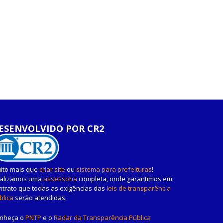
ESENVOLVIDO POR CR2
ito mais que
criar site
ou
sistema para prefeituras
!
alizamos uma
assessoria
completa, onde garantimos em
ntrato que todas as exigências das
leis de transparência
blica
serão atendidas.
nheça o
PNTP
e o
Radar da Transparência Pública