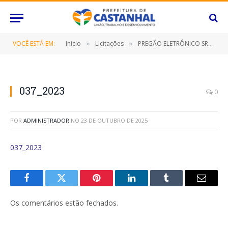
VOCÊ ESTÁ EM:
Inicio
Licitações
PREGÃO ELETRÔNICO SRP Nº 107/2022-FMS (CONTRATAÇÃO DE EMPRESA ESPECIALIZADA NA PRESTAÇÃO DE SERVIÇOS DE PRODUÇÃO E DISTRIBUIÇÃO DE ALIMENTAÇÃO E NUTRIÇÃO PARA FORNECIMENTO DE ALIMENTAÇÃO PARA PACIENTES E ACOMPANHANTES)
»
»
037_2023
0
POR
ADMINISTRADOR
NO
23 DE OUTUBRO DE 2025
037_2023
Facebook
Twitter
Pinterest
O
Tumblr
E-
LinkedIn
mail
Os comentários estão fechados.