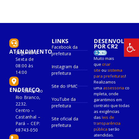
LINKS
DESENVOLVIDO
POR CR2
Facebook da
ATENDIMENTO
Segunda à
prefeitura
Muito mais
Sexta de
que
criar
08:00 às
Instagram da
site
ou
sistema
14:00
prefeitura
para prefeituras
!
Realizamos
Site do IPMC
uma
assessoria
co
ENDEREÇO
Av. Barão do
mpleta, onde
Rio Branco,
YouTube da
garantimos em
2232.
prefeitura
contrato que todas
Centro –
as exigências
Castanhal –
das
leis de
Site oficial da
Pará – CEP:
transparência
prefeitura
pública
serão
68743-050
atendidas.