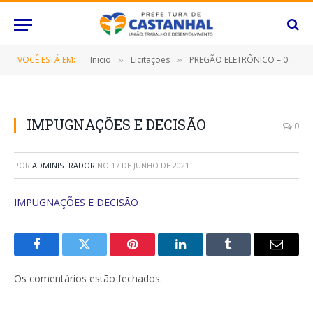
VOCÊ ESTÁ EM:
Inicio
Licitações
PREGÃO ELETRÔNICO – 010/2021 (CONTRATAÇÃO DE EMPRESA ESPECIALIZADA PARA FORNECIMENTO DE EQUIPAMENTOS E SUPRIMENTOS DE INFORMÁTICA)
»
»
IMPUGNAÇÕES E DECISÃO
0
POR
ADMINISTRADOR
NO
17 DE JUNHO DE 2021
IMPUGNAÇÕES E DECISÃO
Facebook
Twitter
Pinterest
O
Tumblr
E-
LinkedIn
mail
Os comentários estão fechados.