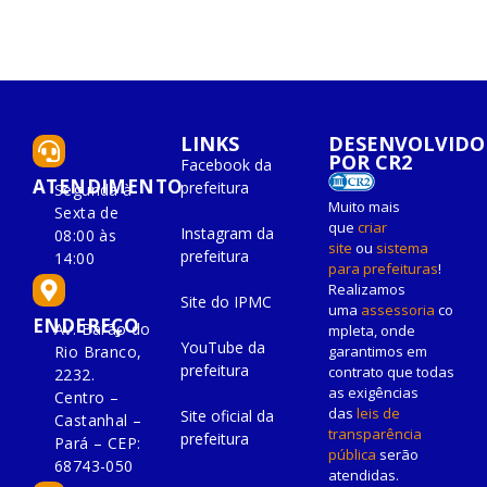
LINKS
DESENVOLVIDO
POR CR2
Facebook da
ATENDIMENTO
prefeitura
Segunda à
Muito mais
Sexta de
que
criar
Instagram da
08:00 às
site
ou
sistema
prefeitura
14:00
para prefeituras
!
Realizamos
Site do IPMC
uma
assessoria
co
ENDEREÇO
Av. Barão do
mpleta, onde
YouTube da
Rio Branco,
garantimos em
prefeitura
contrato que todas
2232.
as exigências
Centro –
das
leis de
Site oficial da
Castanhal –
transparência
prefeitura
Pará – CEP:
pública
serão
68743-050
atendidas.