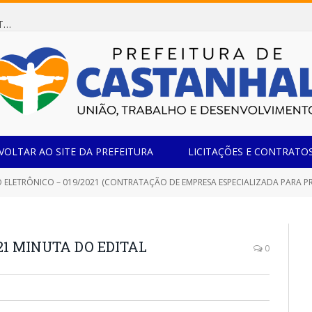
Dispensa de Licitação 078/2026 (AQUISIÇÃO DE AGENTE REDUTOR LÍQUIDO AUTOMOTIVO – ARLA 32, PARA ATENDER A FROTA OFICIAL DE VEÍCULOS DA SECRETARIA MUNICIPAL DE EDUCAÇÃO DO MUNICÍPIO DE CASTANHAL/PA)
VOLTAR AO SITE DA PREFEITURA
LICITAÇÕES E CONTRATO
ELETRÔNICO – 019/2021 (CONTRATAÇÃO DE EMPRESA ESPECIALIZADA PARA PRESTAÇÃO D
21 MINUTA DO EDITAL
0