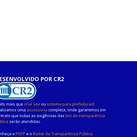
ESENVOLVIDO POR CR2
ito mais que
criar site
ou
sistema para prefeituras
!
alizamos uma
assessoria
completa, onde garantimos em
ntrato que todas as exigências das
leis de transparência
blica
serão atendidas.
nheça o
PNTP
e o
Radar da Transparência Pública