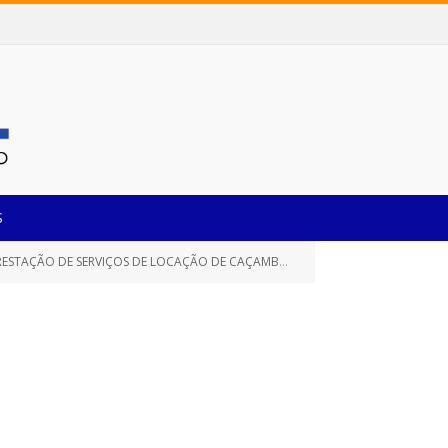
S
E SERVIÇOS DE LOCAÇÃO DE CAÇAMBAS ESTACIONÁRIAS)
PARE
»