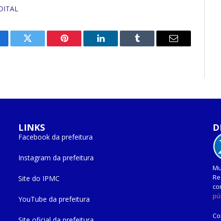
DITAL
cebook
Twitter
Pinterest
O
Tumblr
E-
LinkedIn
mail
LINKS
D
Facebook da prefeitura
Instagram da prefeitura
Mu
Re
Site do IPMC
co
pú
YouTube da prefeitura
Co
Site oficial da prefeitura