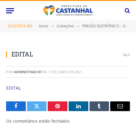
VOCÊ ESTÁ EM:
Inicio
Licitações
PREGÃO ELETRÔNICO – 020/2021 (CONTRATAÇÃO DE EMPRESA ESPECIALIZADA PARA FUTURA E FRACIONADA AQUISIÇÃO/SERVIÇOS DE PRODUTOS DE FLORICULTURA (ARRANJOS, FLORES, VASOS, COROA DE FLORES E AFINS))
»
»
EDITAL
0
POR
ADMINISTRADOR
NO
17 DE JUNHO DE 2021
EDITAL
Facebook
Twitter
Pinterest
O
Tumblr
E-
LinkedIn
mail
Os comentários estão fechados.