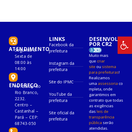
LINKS
DESENVOLVIDO
POR CR2
Facebook da
ATENDIMENTO
Segunda à
prefeitura
Muito mais
Sexta de
que
criar
08:00 às
Instagram da
site
ou
sistema
14:00
prefeitura
para prefeituras
!
Realizamos
Site do IPMC
uma
assessoria
co
ENDEREÇO
Av. Barão do
mpleta, onde
Rio Branco,
YouTube da
garantimos em
2232.
prefeitura
contrato que todas
Centro –
as exigências
Castanhal –
das
leis de
Site oficial da
Pará – CEP:
transparência
prefeitura
pública
serão
68743-050
atendidas.