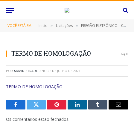
VOCÊ ESTÁ EM:
Inicio
Licitações
PREGÃO ELETRÔNICO – 022/2021 (CONTRATAÇÃO DE EMPRESA ESPECIALIZADA NO FORNECIMENTO DE MÓVEIS E ELETRODOMÉSTICOS)
»
»
TERMO DE HOMOLOGAÇÃO
0
POR
ADMINISTRADOR
NO
26 DE JULHO DE 2021
TERMO DE HOMOLOGAÇÃO
Facebook
Twitter
Pinterest
O
Tumblr
E-
LinkedIn
mail
Os comentários estão fechados.