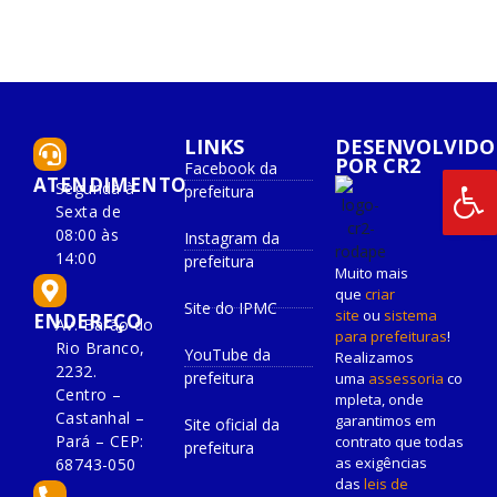
LINKS
DESENVOLVIDO
POR CR2
Facebook da
ATENDIMENTO
Segunda à
prefeitura
Sexta de
08:00 às
Instagram da
14:00
prefeitura
Muito mais
que
criar
Site do IPMC
site
ou
sistema
ENDEREÇO
Av. Barão do
para prefeituras
!
Rio Branco,
YouTube da
Realizamos
2232.
prefeitura
uma
assessoria
co
Centro –
mpleta, onde
Castanhal –
garantimos em
Site oficial da
Pará – CEP:
contrato que todas
prefeitura
as exigências
68743-050
das
leis de