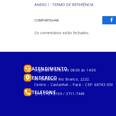
ANEXO I - TERMO DE REFERÊNCIA
COMPARTILHAR.
Fa
Os comentários estão fechados.
ATENDIMENTO
Segunda à Sexta de 08:00 às 14:00
ENDEREÇO
Av. Barão do Rio Branco, 2232.
Centro – Castanhal – Pará – CEP: 68743-050
TELEFONE
(91) 3721-2109 / 3711-7449