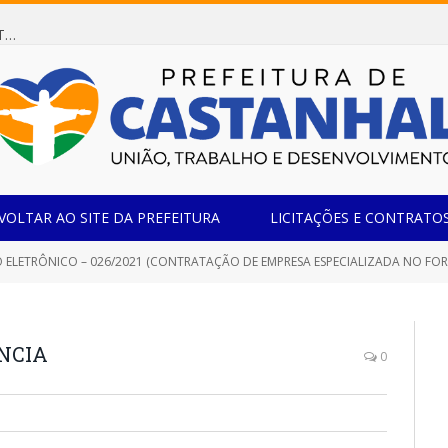
Dispensa de Licitação 078/2026 (AQUISIÇÃO DE AGENTE REDUTOR LÍQUIDO AUTOMOTIVO – ARLA 32, PARA ATENDER A FROTA OFICIAL DE VEÍCULOS DA SECRETARIA MUNICIPAL DE EDUCAÇÃO DO MUNICÍPIO DE CASTANHAL/PA)
VOLTAR AO SITE DA PREFEITURA
LICITAÇÕES E CONTRATO
LETRÔNICO – 026/2021 (CONTRATAÇÃO DE EMPRESA ESPECIALIZADA NO FORNECIMENTO DE ROÇADEIRA
ÊNCIA
0