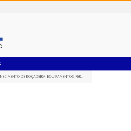
S
, EQUIPAMENTOS, FERRAMENTAS E PEÇAS DE ROÇAGEM E AFINS)