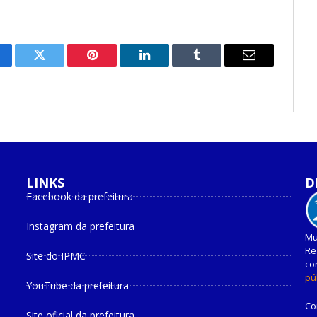
cebook
Twitter
Pinterest
O
Tumblr
E-
LinkedIn
mail
LINKS
D
Facebook da prefeitura
Instagram da prefeitura
Mu
Re
Site do IPMC
co
pú
YouTube da prefeitura
Co
Site oficial da prefeitura