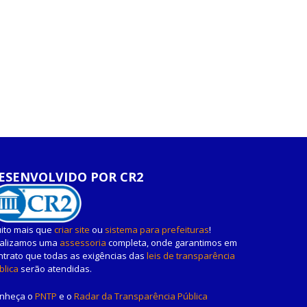
ESENVOLVIDO POR CR2
ito mais que
criar site
ou
sistema para prefeituras
!
alizamos uma
assessoria
completa, onde garantimos em
ntrato que todas as exigências das
leis de transparência
blica
serão atendidas.
nheça o
PNTP
e o
Radar da Transparência Pública