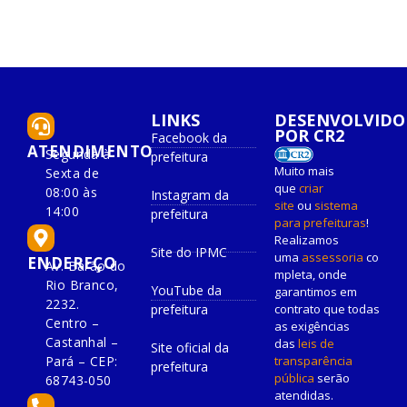
LINKS
DESENVOLVIDO
POR CR2
Facebook da
ATENDIMENTO
Segunda à
prefeitura
Muito mais
Sexta de
que
criar
08:00 às
Instagram da
site
ou
sistema
14:00
prefeitura
para prefeituras
!
Realizamos
Site do IPMC
uma
assessoria
co
ENDEREÇO
Av. Barão do
mpleta, onde
Rio Branco,
YouTube da
garantimos em
2232.
prefeitura
contrato que todas
Centro –
as exigências
Castanhal –
das
leis de
Site oficial da
Pará – CEP:
transparência
prefeitura
pública
serão
68743-050
atendidas.