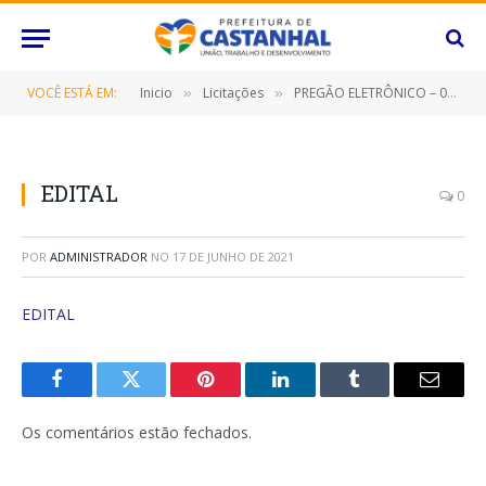
VOCÊ ESTÁ EM:
Inicio
Licitações
PREGÃO ELETRÔNICO – 026/2021 (CONTRATAÇÃO DE EMPRESA ESPECIALIZADA NO FORNECIMENTO DE ROÇADEIRA, EQUIPAMENTOS, FERRAMENTAS E PEÇAS DE ROÇAGEM E AFINS)
»
»
EDITAL
0
POR
ADMINISTRADOR
NO
17 DE JUNHO DE 2021
EDITAL
Facebook
Twitter
Pinterest
O
Tumblr
E-
LinkedIn
mail
Os comentários estão fechados.