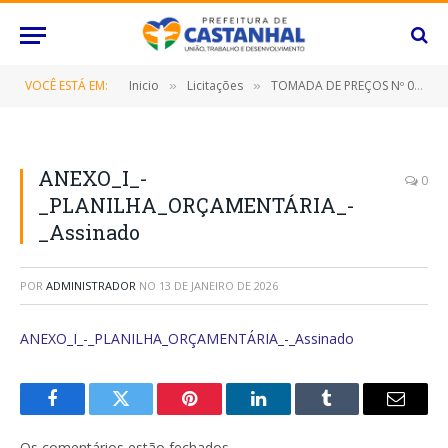
VOCÊ ESTÁ EM:
Inicio
Licitações
TOMADA DE PREÇOS Nº 010/2021/PMC (CONTRATAÇÃO DE EMPRESA PARA A EXECUÇÃO DE SERVIÇOS DE MANUTENÇÃO PREVENTIVA E CORRETIVA, COM INSTALAÇÃO, IMPLANTAÇÃO, CONJUNTO DE ENERGIA SOLAR PARA O SISTEMA SEMAFÓRICO COM FORNECIMENTO DE MÃO DE OBRA)
»
»
ANEXO_I_-
0
_PLANILHA_ORÇAMENTÁRIA_-
_Assinado
POR
ADMINISTRADOR
NO
13 DE JANEIRO DE 2026
ANEXO_I_-_PLANILHA_ORÇAMENTÁRIA_-_Assinado
Facebook
Twitter
Pinterest
O
Tumblr
E-
LinkedIn
mail
Os comentários estão fechados.