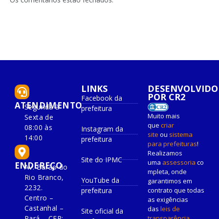
LINKS
DESENVOLVIDO
POR CR2
Facebook da
ATENDIMENTO
Segunda à
prefeitura
Muito mais
Sexta de
que
criar
08:00 às
Instagram da
site
ou
sistema
14:00
prefeitura
para prefeituras
!
Realizamos
Site do IPMC
uma
assessoria
co
ENDEREÇO
Av. Barão do
mpleta, onde
Rio Branco,
YouTube da
garantimos em
2232.
prefeitura
contrato que todas
Centro –
as exigências
Castanhal –
das
leis de
Site oficial da
Pará – CEP:
transparência