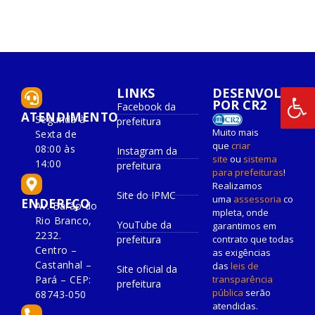
LINKS
DESENVOLVIDO
POR CR2
Facebook da
ATENDIMENTO
Segunda à
prefeitura
Muito mais
Sexta de
que
criar
08:00 às
Instagram da
site
ou
sistema
14:00
prefeitura
para prefeituras
!
Realizamos
Site do IPMC
uma
assessoria
co
ENDEREÇO
Av. Barão do
mpleta, onde
Rio Branco,
YouTube da
garantimos em
2232.
prefeitura
contrato que todas
Centro –
as exigências
Castanhal –
das
leis de
Site oficial da
Pará – CEP:
transparência
prefeitura
pública
serão
68743-050
atendidas.