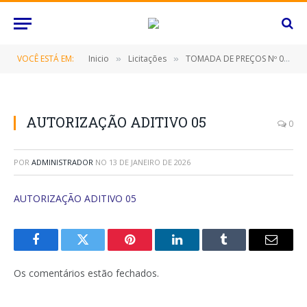
VOCÊ ESTÁ EM:
Inicio
Licitações
TOMADA DE PREÇOS Nº 010/2021/PMC (CONTRATAÇÃO DE EMPRESA PARA A EXECUÇÃO DE SERVIÇOS DE MANUTENÇÃO PREVENTIVA E CORRETIVA, COM INSTALAÇÃO, IMPLANTAÇÃO, CONJUNTO DE ENERGIA SOLAR PARA O SISTEMA SEMAFÓRICO COM FORNECIMENTO DE MÃO DE OBRA)
»
»
AUTORIZAÇÃO ADITIVO 05
0
POR
ADMINISTRADOR
NO
13 DE JANEIRO DE 2026
AUTORIZAÇÃO ADITIVO 05
Facebook
Twitter
Pinterest
O
Tumblr
E-
LinkedIn
mail
Os comentários estão fechados.