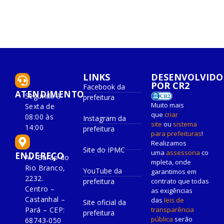
LINKS
DESENVOLVIDO
POR CR2
Facebook da
ATENDIMENTO
Segunda à
prefeitura
Muito mais
Sexta de
que
criar
08:00 às
Instagram da
site
ou
sistema
14:00
prefeitura
para prefeituras
!
Realizamos
Site do IPMC
uma
assessoria
co
ENDEREÇO
Av. Barão do
mpleta, onde
Rio Branco,
YouTube da
garantimos em
2232.
prefeitura
contrato que todas
Centro –
as exigências
Castanhal –
das
leis de
Site oficial da
Pará – CEP:
transparência
prefeitura
pública
serão
68743-050