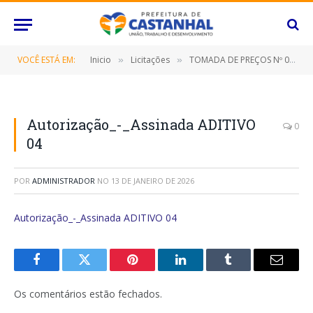
VOCÊ ESTÁ EM:
Inicio
Licitações
TOMADA DE PREÇOS Nº 010/2021/PMC (CONTRATAÇÃO DE EMPRESA PARA A EXECUÇÃO DE SERVIÇOS DE MANUTENÇÃO PREVENTIVA E CORRETIVA, COM INSTALAÇÃO, IMPLANTAÇÃO, CONJUNTO DE ENERGIA SOLAR PARA O SISTEMA SEMAFÓRICO COM FORNECIMENTO DE MÃO DE OBRA)
»
»
Autorização_-_Assinada ADITIVO
0
04
POR
ADMINISTRADOR
NO
13 DE JANEIRO DE 2026
Autorização_-_Assinada ADITIVO 04
Facebook
Twitter
Pinterest
O
Tumblr
E-
LinkedIn
mail
Os comentários estão fechados.