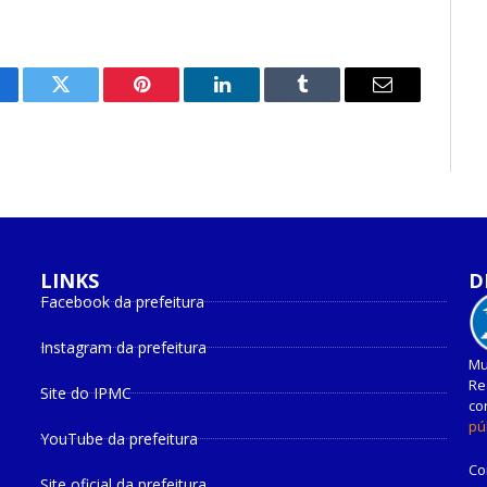
cebook
Twitter
Pinterest
O
Tumblr
E-
LinkedIn
mail
LINKS
D
Facebook da prefeitura
Instagram da prefeitura
Mu
Re
Site do IPMC
co
pú
YouTube da prefeitura
Co
Site oficial da prefeitura