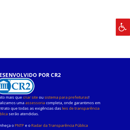
ESENVOLVIDO POR CR2
ito mais que
criar site
ou
sistema para prefeituras
!
alizamos uma
assessoria
completa, onde garantimos em
ntrato que todas as exigências das
leis de transparência
blica
serão atendidas.
nheça o
PNTP
e o
Radar da Transparência Pública