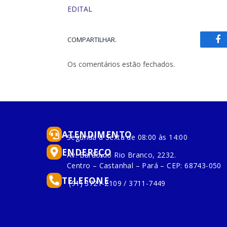
EDITAL
COMPARTILHAR.
Fa
Os comentários estão fechados.
ATENDIMENTO
Segunda à Sexta de 08:00 às 14:00
ENDEREÇO
Av. Barão do Rio Branco, 2232.
Centro – Castanhal – Pará – CEP: 68743-050
TELEFONE
(91) 3721-2109 / 3711-7449