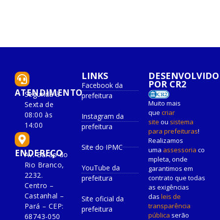
LINKS
DESENVOLVIDO
POR CR2
Facebook da
ATENDIMENTO
Segunda à
prefeitura
Muito mais
Sexta de
que
criar
08:00 às
Instagram da
site
ou
sistema
14:00
prefeitura
para prefeituras
!
Realizamos
Site do IPMC
uma
assessoria
co
ENDEREÇO
Av. Barão do
mpleta, onde
Rio Branco,
YouTube da
garantimos em
2232.
prefeitura
contrato que todas
Centro –
as exigências
Castanhal –
das
leis de
Site oficial da
Pará – CEP:
transparência
prefeitura
pública
serão
68743-050