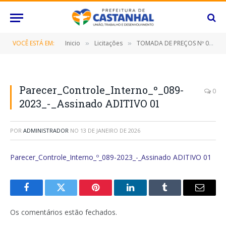
VOCÊ ESTÁ EM:
Inicio
Licitações
TOMADA DE PREÇOS Nº 010/2021/PMC (CONTRATAÇÃO DE EMPRESA PARA A EXECUÇÃO DE SERVIÇOS DE MANUTENÇÃO PREVENTIVA E CORRETIVA, COM INSTALAÇÃO, IMPLANTAÇÃO, CONJUNTO DE ENERGIA SOLAR PARA O SISTEMA SEMAFÓRICO COM FORNECIMENTO DE MÃO DE OBRA)
»
»
Parecer_Controle_Interno_º_089-
0
2023_-_Assinado ADITIVO 01
POR
ADMINISTRADOR
NO
13 DE JANEIRO DE 2026
Parecer_Controle_Interno_º_089-2023_-_Assinado ADITIVO 01
Facebook
Twitter
Pinterest
O
Tumblr
E-
LinkedIn
mail
Os comentários estão fechados.