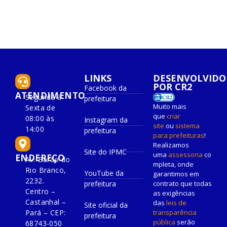
LINKS
DESENVOLVIDO
POR CR2
Facebook da
ATENDIMENTO
Segunda à
prefeitura
Muito mais
Sexta de
que
criar
08:00 às
Instagram da
site
ou
sistema
14:00
prefeitura
para prefeituras
!
Realizamos
Site do IPMC
uma
assessoria
co
ENDEREÇO
Av. Barão do
mpleta, onde
Rio Branco,
YouTube da
garantimos em
2232.
prefeitura
contrato que todas
Centro –
as exigências
Castanhal –
das
leis de
Site oficial da
Pará – CEP:
transparência
prefeitura
pública
serão
68743-050