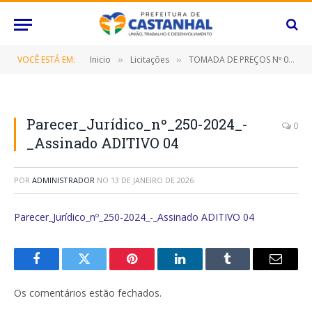
VOCÊ ESTÁ EM:
Inicio
Licitações
TOMADA DE PREÇOS Nº 010/2021/PMC (CONTRATAÇÃO DE EMPRESA PARA A EXECUÇÃO DE SERVIÇOS DE MANUTENÇÃO PREVENTIVA E CORRETIVA, COM INSTALAÇÃO, IMPLANTAÇÃO, CONJUNTO DE ENERGIA SOLAR PARA O SISTEMA SEMAFÓRICO COM FORNECIMENTO DE MÃO DE OBRA)
»
»
Parecer_Jurídico_nº_250-2024_-
0
_Assinado ADITIVO 04
POR
ADMINISTRADOR
NO
13 DE JANEIRO DE 2026
Parecer_Jurídico_nº_250-2024_-_Assinado ADITIVO 04
Facebook
Twitter
Pinterest
O
Tumblr
E-
LinkedIn
mail
Os comentários estão fechados.