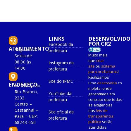
LINKS
DESENVOLVIDO
POR CR2
Facebook da
ATENDIMENTO
Segunda à
prefeitura
Muito mais
Sexta de
que
criar
08:00 às
Instagram da
site
ou
sistema
14:00
prefeitura
para prefeituras
!
Realizamos
Site do IPMC
uma
assessoria
co
ENDEREÇO
Av. Barão do
mpleta, onde
Rio Branco,
YouTube da
garantimos em
2232.
prefeitura
contrato que todas
Centro –
as exigências
Castanhal –
das
leis de
Site oficial da
Pará – CEP:
transparência
prefeitura
pública
serão
68743-050
atendidas.