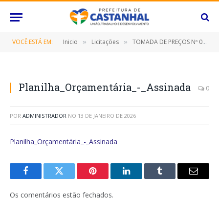
VOCÊ ESTÁ EM:
Inicio
Licitações
TOMADA DE PREÇOS Nº 010/2021/PMC (CONTRATAÇÃO DE EMPRESA PARA A EXECUÇÃO DE SERVIÇOS DE MANUTENÇÃO PREVENTIVA E CORRETIVA, COM INSTALAÇÃO, IMPLANTAÇÃO, CONJUNTO DE ENERGIA SOLAR PARA O SISTEMA SEMAFÓRICO COM FORNECIMENTO DE MÃO DE OBRA)
»
»
Planilha_Orçamentária_-_Assinada
0
POR
ADMINISTRADOR
NO
13 DE JANEIRO DE 2026
Planilha_Orçamentária_-_Assinada
Facebook
Twitter
Pinterest
O
Tumblr
E-
LinkedIn
mail
Os comentários estão fechados.