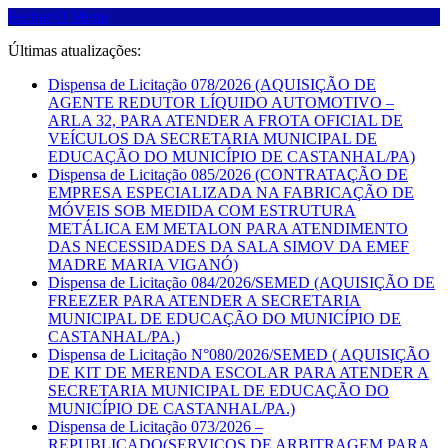
Fechar O Menu
Últimas atualizações:
Dispensa de Licitação 078/2026 (AQUISIÇÃO DE
AGENTE REDUTOR LÍQUIDO AUTOMOTIVO –
ARLA 32, PARA ATENDER A FROTA OFICIAL DE
VEÍCULOS DA SECRETARIA MUNICIPAL DE
EDUCAÇÃO DO MUNICÍPIO DE CASTANHAL/PA)
Dispensa de Licitação 085/2026 (CONTRATAÇÃO DE
EMPRESA ESPECIALIZADA NA FABRICAÇÃO DE
MÓVEIS SOB MEDIDA COM ESTRUTURA
METÁLICA EM METALON PARA ATENDIMENTO
DAS NECESSIDADES DA SALA SIMOV DA EMEF
MADRE MARIA VIGANÓ)
Dispensa de Licitação 084/2026/SEMED (AQUISIÇÃO DE
FREEZER PARA ATENDER A SECRETARIA
MUNICIPAL DE EDUCAÇÃO DO MUNICÍPIO DE
CASTANHAL/PA.)
Dispensa de Licitação N°080/2026/SEMED ( AQUISIÇÃO
DE KIT DE MERENDA ESCOLAR PARA ATENDER A
SECRETARIA MUNICIPAL DE EDUCAÇÃO DO
MUNICÍPIO DE CASTANHAL/PA.)
Dispensa de Licitação 073/2026 –
REPUBLICADO(SERVIÇOS DE ARBITRAGEM PARA