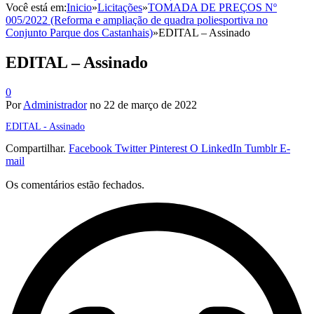
Você está em:
Inicio
»
Licitações
»
TOMADA DE PREÇOS Nº
005/2022 (Reforma e ampliação de quadra poliesportiva no
Conjunto Parque dos Castanhais)
»
EDITAL – Assinado
EDITAL – Assinado
0
Por
Administrador
no
22 de março de 2022
EDITAL - Assinado
Compartilhar.
Facebook
Twitter
Pinterest
O LinkedIn
Tumblr
E-
mail
Os comentários estão fechados.