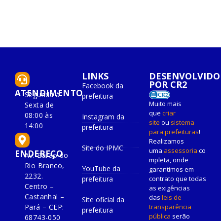
LINKS
DESENVOLVIDO
POR CR2
Facebook da
ATENDIMENTO
Segunda à
prefeitura
Muito mais
Sexta de
que
criar
08:00 às
Instagram da
site
ou
sistema
14:00
prefeitura
para prefeituras
!
Realizamos
Site do IPMC
uma
assessoria
co
ENDEREÇO
Av. Barão do
mpleta, onde
Rio Branco,
YouTube da
garantimos em
2232.
prefeitura
contrato que todas
Centro –
as exigências
Castanhal –
das
leis de
Site oficial da
Pará – CEP:
transparência
prefeitura
pública
serão
68743-050