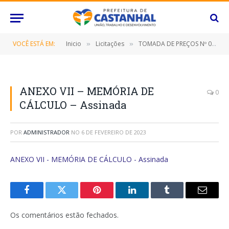
VOCÊ ESTÁ EM:
Inicio
Licitações
TOMADA DE PREÇOS Nº 001/2023 (Contratação de empresa especializada para construção de quadra coberta no Bairro Santa Helena, neste Município de Castanhal/Pará)
»
»
ANEXO VII – MEMÓRIA DE
0
CÁLCULO – Assinada
POR
ADMINISTRADOR
NO
6 DE FEVEREIRO DE 2023
ANEXO VII - MEMÓRIA DE CÁLCULO - Assinada
Facebook
Twitter
Pinterest
O
Tumblr
E-
LinkedIn
mail
Os comentários estão fechados.