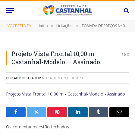
VOCÊ ESTÁ EM:
Inicio
Licitações
TOMADA DE PREÇOS Nº 002/2023-PMC (Contratação de empresa especializada para construção de uma ponte de concreto armado na 6ª. Rua Princesa Izabel no Bairro Caiçara, neste Município de Castanhal/Pará)
»
»
Projeto Vista Frontal 10,00 m –
0
Castanhal-Modelo – Assinado
POR
ADMINISTRADOR
NO
14 DE MARÇO DE 2023
Projeto Vista Frontal 10,00 m - Castanhal-Modelo - Assinado
Facebook
Twitter
Pinterest
O
Tumblr
E-
LinkedIn
mail
Os comentários estão fechados.