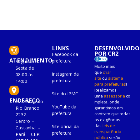
LINKS
DESENVOLVIDO
POR CR2
Facebook da
ATENDIMENTO
prefeitura
Segunda à
Muito mais
Sexta de
que
criar
Instagram da
08:00 às
site
ou
sistema
prefeitura
14:00
para prefeituras
!
Realizamos
Site do IPMC
uma
assessoria
co
ENDEREÇO
Av. Barão do
mpleta, onde
YouTube da
Rio Branco,
garantimos em
prefeitura
contrato que todas
2232.
as exigências
Centro –
das
leis de
Site oficial da
Castanhal –
transparência
prefeitura
Pará – CEP:
pública
serão