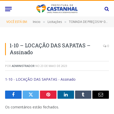
VOCÊ ESTÁ EM:
Inicio
Licitações
TOMADA DE PREÇOS Nº 004/2023 (Contratação de empresa especializada para construção da Creche Carrossel neste Município de Castanhal/Pará)
»
»
1-10 – LOCAÇÃO DAS SAPATAS –
0
Assinado
POR
ADMINISTRADOR
NO
23 DE MAIO DE 2023
1-10 - LOCAÇÃO DAS SAPATAS - Assinado
Facebook
Twitter
Pinterest
O
Tumblr
E-
LinkedIn
mail
Os comentários estão fechados.