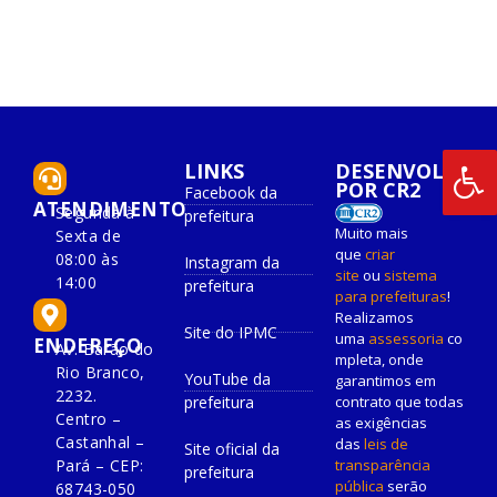
LINKS
DESENVOLVIDO
POR CR2
Facebook da
ATENDIMENTO
Segunda à
prefeitura
Muito mais
Sexta de
que
criar
08:00 às
Instagram da
site
ou
sistema
14:00
prefeitura
para prefeituras
!
Realizamos
Site do IPMC
uma
assessoria
co
ENDEREÇO
Av. Barão do
mpleta, onde
Rio Branco,
YouTube da
garantimos em
2232.
prefeitura
contrato que todas
Centro –
as exigências
Castanhal –
das
leis de
Site oficial da
Pará – CEP:
transparência
prefeitura
pública
serão
68743-050