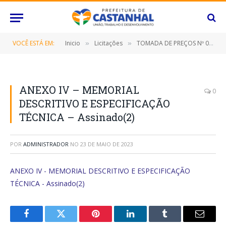
VOCÊ ESTÁ EM:
Inicio
Licitações
TOMADA DE PREÇOS Nº 004/2023 (Contratação de empresa especializada para construção da Creche Carrossel neste Município de Castanhal/Pará)
»
»
ANEXO IV – MEMORIAL
0
DESCRITIVO E ESPECIFICAÇÃO
TÉCNICA – Assinado(2)
POR
ADMINISTRADOR
NO
23 DE MAIO DE 2023
ANEXO IV - MEMORIAL DESCRITIVO E ESPECIFICAÇÃO
TÉCNICA - Assinado(2)
Facebook
Twitter
Pinterest
O
Tumblr
E-