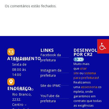
LinkedIn
mail
Os comentários estão fechados.
LINKS
DESENVOLVIDO
POR CR2
Facebook da
ATENDIMENTO
Segunda à
prefeitura
Muito mais
Sexta de
que
criar
08:00 às
Instagram da
site
ou
sistema
14:00
prefeitura
para prefeituras
!
Realizamos
Site do IPMC
uma
assessoria
co
ENDEREÇO
Av. Barão do
mpleta, onde
Rio Branco,
YouTube da
garantimos em
2232.
prefeitura
contrato que todas
Centro –
as exigências