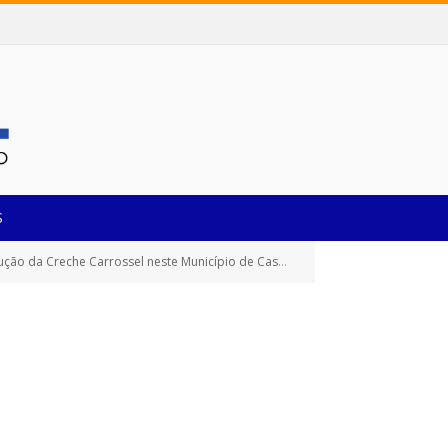
S
reche Carrossel neste Município de Castanhal/Pará)
ANEXO IX – 
»