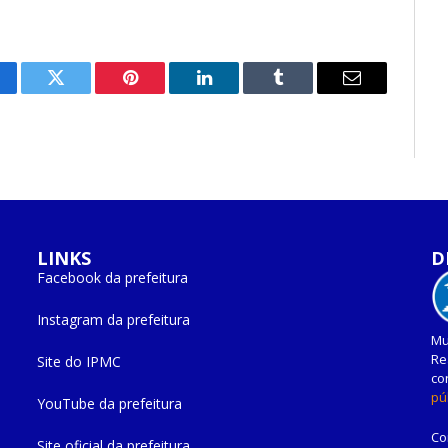
cebook
Twitter
Pinterest
O
Tumblr
E-
LinkedIn
mail
LINKS
D
Facebook da prefeitura
Instagram da prefeitura
Mu
Re
Site do IPMC
co
pú
YouTube da prefeitura
Co
Site oficial da prefeitura