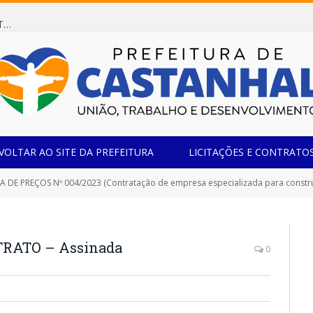
Dispensa de Licitação 078/2026 (AQUISIÇÃO DE AGENTE REDUTOR LÍQUIDO AUTOMOTIVO – ARLA 32, PARA ATENDER A FROTA OFICIAL DE VEÍCULOS DA SECRETARIA MUNICIPAL DE EDUCAÇÃO DO MUNICÍPIO DE CASTANHAL/PA)
VOLTAR AO SITE DA PREFEITURA
LICITAÇÕES E CONTRATO
DE PREÇOS Nº 004/2023 (Contratação de empresa especializada para construção da C
RATO – Assinada
0