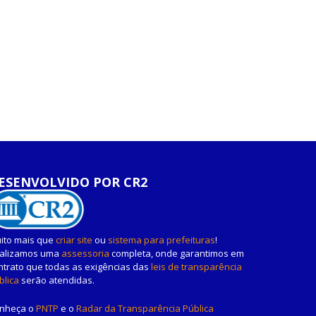
ESENVOLVIDO POR CR2
ito mais que
criar site
ou
sistema para prefeituras
!
alizamos uma
assessoria
completa, onde garantimos em
ntrato que todas as exigências das
leis de transparência
blica
serão atendidas.
nheça o
PNTP
e o
Radar da Transparência Pública