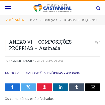
VOCÊ ESTÁ EM:
Inicio
Licitações
TOMADA DE PREÇOS Nº 004/2023 (Contratação de empresa especializada para construção da Creche Carrossel neste Município de Castanhal/Pará)
»
»
ANEXO VI – COMPOSIÇÕES
0
PRÓPRIAS – Assinada
POR
ADMINISTRADOR
NO
27 DE JUNHO DE 2023
ANEXO VI - COMPOSIÇÕES PRÓPRIAS - Assinada
Facebook
Twitter
Pinterest
O
Tumblr
E-
LinkedIn
mail
Os comentários estão fechados.