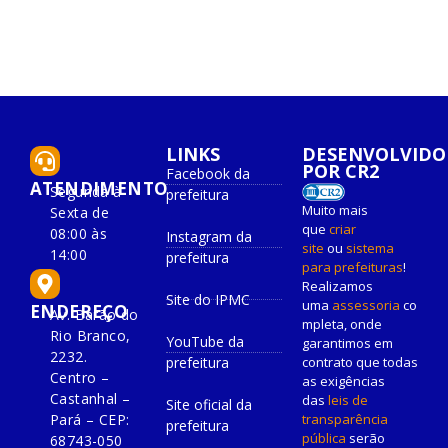
LINKS
DESENVOLVIDO
POR CR2
Facebook da
ATENDIMENTO
Segunda à
prefeitura
Muito mais
Sexta de
que
criar
08:00 às
Instagram da
site
ou
sistema
14:00
prefeitura
para prefeituras
!
Realizamos
Site do IPMC
uma
assessoria
co
ENDEREÇO
Av. Barão do
mpleta, onde
Rio Branco,
YouTube da
garantimos em
2232.
prefeitura
contrato que todas
Centro –
as exigências
Castanhal –
das
leis de
Site oficial da
Pará – CEP:
transparência
prefeitura
pública
serão
68743-050