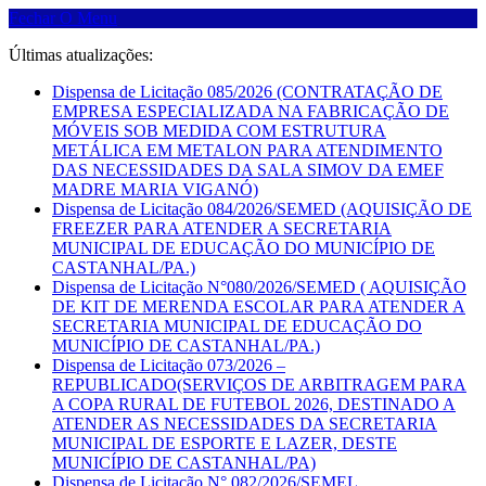
Fechar O Menu
Últimas atualizações:
Dispensa de Licitação 085/2026 (CONTRATAÇÃO DE
EMPRESA ESPECIALIZADA NA FABRICAÇÃO DE
MÓVEIS SOB MEDIDA COM ESTRUTURA
METÁLICA EM METALON PARA ATENDIMENTO
DAS NECESSIDADES DA SALA SIMOV DA EMEF
MADRE MARIA VIGANÓ)
Dispensa de Licitação 084/2026/SEMED (AQUISIÇÃO DE
FREEZER PARA ATENDER A SECRETARIA
MUNICIPAL DE EDUCAÇÃO DO MUNICÍPIO DE
CASTANHAL/PA.)
Dispensa de Licitação N°080/2026/SEMED ( AQUISIÇÃO
DE KIT DE MERENDA ESCOLAR PARA ATENDER A
SECRETARIA MUNICIPAL DE EDUCAÇÃO DO
MUNICÍPIO DE CASTANHAL/PA.)
Dispensa de Licitação 073/2026 –
REPUBLICADO(SERVIÇOS DE ARBITRAGEM PARA
A COPA RURAL DE FUTEBOL 2026, DESTINADO A
ATENDER AS NECESSIDADES DA SECRETARIA
MUNICIPAL DE ESPORTE E LAZER, DESTE
MUNICÍPIO DE CASTANHAL/PA)
Dispensa de Licitação N° 082/2026/SEMEL