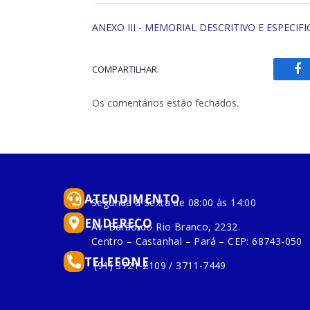
ANEXO III - MEMORIAL DESCRITIVO E ESPECIFI
COMPARTILHAR.
Fa
Os comentários estão fechados.
ATENDIMENTO
Segunda à Sexta de 08:00 às 14:00
ENDEREÇO
Av. Barão do Rio Branco, 2232.
Centro – Castanhal – Pará – CEP: 68743-050
TELEFONE
(91) 3721-2109 / 3711-7449