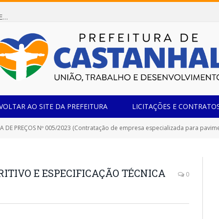
Dispensa de Licitação 085/2026 (CONTRATAÇÃO DE EMPRESA ESPECIALIZADA NA FABRICAÇÃO DE MÓVEIS SOB MEDIDA COM ESTRUTURA METÁLICA EM METALON PARA ATENDIMENTO DAS NECESSIDADES DA SALA SIMOV DA EMEF MADRE MARIA VIGANÓ)
VOLTAR AO SITE DA PREFEITURA
LICITAÇÕES E CONTRATO
E PREÇOS Nº 005/2023 (Contratação de empresa especializada para pavimentação de ruas d
RITIVO E ESPECIFICAÇÃO TÉCNICA
0