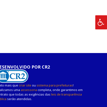
ESENVOLVIDO POR CR2
ito mais que
criar site
ou
sistema para prefeituras
!
alizamos uma
assessoria
completa, onde garantimos em
ntrato que todas as exigências das
leis de transparência
blica
serão atendidas.