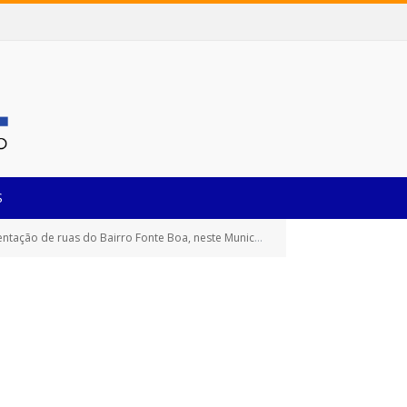
S
o Bairro Fonte Boa, neste Município de Castanhal/Pará)
A
»