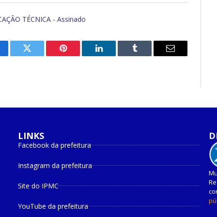
CAÇÃO TÉCNICA - Assinado
cebook
Twitter
Pinterest
O
Tumblr
E-
LinkedIn
mail
LINKS
D
Facebook da prefeitura
Instagram da prefeitura
Mu
Re
Site do IPMC
co
pú
YouTube da prefeitura