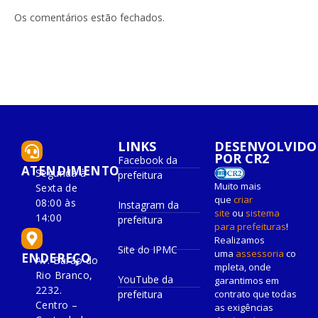
LinkedIn
mail
Os comentários estão fechados.
LINKS
DESENVOLVIDO
POR CR2
Facebook da
ATENDIMENTO
Segunda à
prefeitura
Muito mais
Sexta de
que
criar
08:00 às
Instagram da
site
ou
sistema
14:00
prefeitura
para prefeituras
!
Realizamos
Site do IPMC
uma
assessoria
co
ENDEREÇO
Av. Barão do
mpleta, onde
Rio Branco,
YouTube da
garantimos em
2232.
prefeitura
contrato que todas
Centro –
as exigências