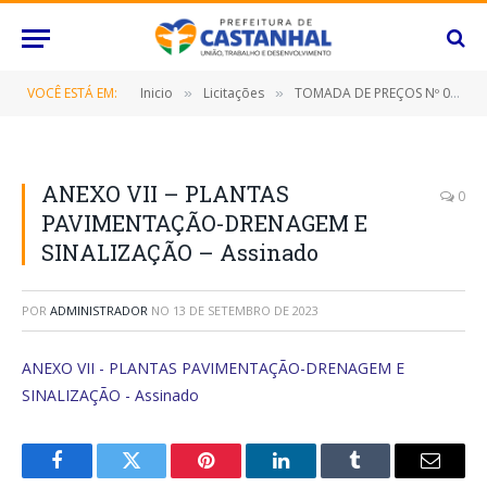
VOCÊ ESTÁ EM:
Inicio
Licitações
TOMADA DE PREÇOS Nº 005/2023 (Contratação de empresa especializada para pavimentação de ruas do Bairro Fonte Boa, neste Município de Castanhal/Pará)
»
»
ANEXO VII – PLANTAS
0
PAVIMENTAÇÃO-DRENAGEM E
SINALIZAÇÃO – Assinado
POR
ADMINISTRADOR
NO
13 DE SETEMBRO DE 2023
ANEXO VII - PLANTAS PAVIMENTAÇÃO-DRENAGEM E
SINALIZAÇÃO - Assinado
Facebook
Twitter
Pinterest
O
Tumblr
E-