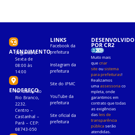
LINKS
DESENVOLVIDO
POR CR2
Facebook da
ATENDIMENTO
prefeitura
Segunda à
Muito mais
Sexta de
que
criar
Instagram da
08:00 às
site
ou
sistema
prefeitura
14:00
para prefeituras
!
Realizamos
Site do IPMC
uma
assessoria
co
ENDEREÇO
Av. Barão do
mpleta, onde
YouTube da
Rio Branco,
garantimos em
prefeitura
contrato que todas
2232.
as exigências
Centro –
das
leis de
Site oficial da
Castanhal –
transparência
prefeitura
Pará – CEP:
pública
serão
68743-050
atendidas.