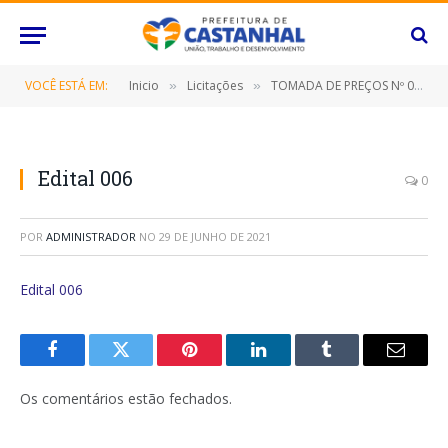
VOCÊ ESTÁ EM:
Inicio
Licitações
TOMADA DE PREÇOS Nº 006/2021 (Contratação de empresa especializada para construção de passarela metálica na Comunidade Campos Lindos, neste município de Castanhal/PA)
»
»
Edital 006
0
POR
ADMINISTRADOR
NO
29 DE JUNHO DE 2021
Edital 006
Facebook
Twitter
Pinterest
O
Tumblr
E-
LinkedIn
mail
Os comentários estão fechados.