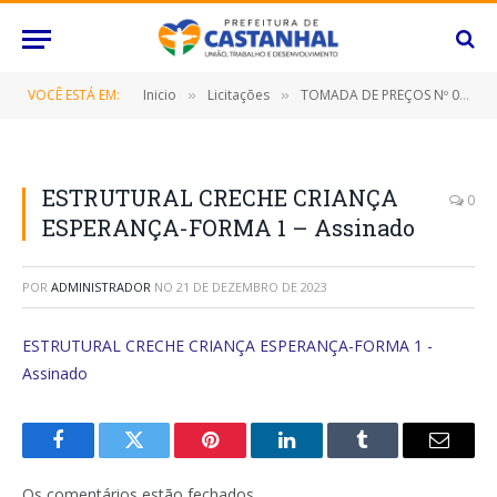
VOCÊ ESTÁ EM:
Inicio
Licitações
TOMADA DE PREÇOS Nº 007/2023/PMC (Contratação de empresa especializada para conclusão da construção da Creche Criança Esperança neste Município de Castanhal/Pará)
»
»
ESTRUTURAL CRECHE CRIANÇA
0
ESPERANÇA-FORMA 1 – Assinado
POR
ADMINISTRADOR
NO
21 DE DEZEMBRO DE 2023
ESTRUTURAL CRECHE CRIANÇA ESPERANÇA-FORMA 1 -
Assinado
Facebook
Twitter
Pinterest
O
Tumblr
E-
LinkedIn
mail
Os comentários estão fechados.