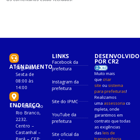
LINKS
DESENVOLVIDO
POR CR2
Facebook da
ATENDIMENTO
Segunda à
prefeitura
Muito mais
Sexta de
que
criar
08:00 às
Instagram da
site
ou
sistema
14:00
prefeitura
para prefeituras
!
Realizamos
Site do IPMC
uma
assessoria
co
ENDEREÇO
Av. Barão do
mpleta, onde
Rio Branco,
YouTube da
garantimos em
2232.
prefeitura
contrato que todas
Centro –
as exigências
Castanhal –
das
leis de
Site oficial da
Pará – CEP:
transparência