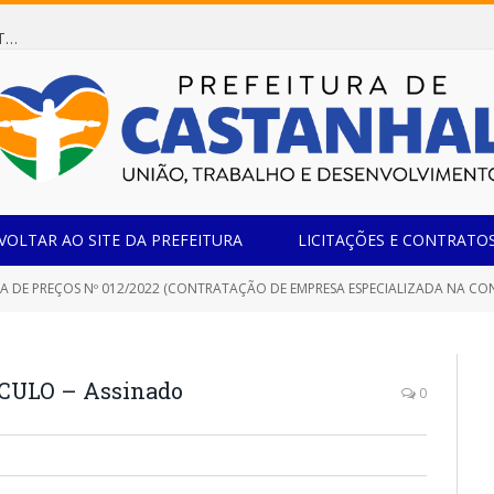
Dispensa de Licitação 078/2026 (AQUISIÇÃO DE AGENTE REDUTOR LÍQUIDO AUTOMOTIVO – ARLA 32, PARA ATENDER A FROTA OFICIAL DE VEÍCULOS DA SECRETARIA MUNICIPAL DE EDUCAÇÃO DO MUNICÍPIO DE CASTANHAL/PA)
VOLTAR AO SITE DA PREFEITURA
LICITAÇÕES E CONTRATO
 PREÇOS Nº 012/2022 (CONTRATAÇÃO DE EMPRESA ESPECIALIZADA NA CONSTRUÇÃO DA QUADRA POLIESPORTIV
ULO – Assinado
0