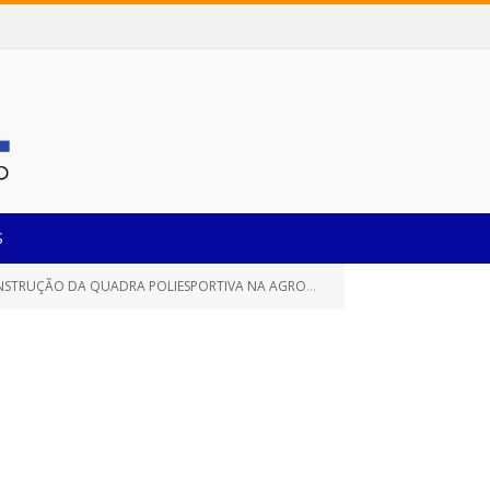
S
A NA AGROVILA PACUQUARA, NESTE MUNICÍPIO DE CASTANHAL/PARÁ)