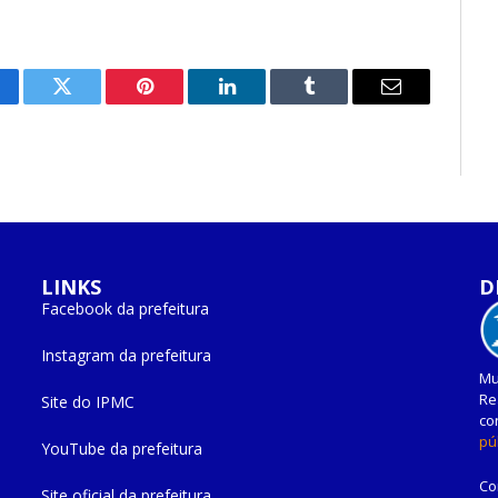
cebook
Twitter
Pinterest
O
Tumblr
E-
LinkedIn
mail
LINKS
D
Facebook da prefeitura
Instagram da prefeitura
Mu
Re
Site do IPMC
co
pú
YouTube da prefeitura
Co
Site oficial da prefeitura