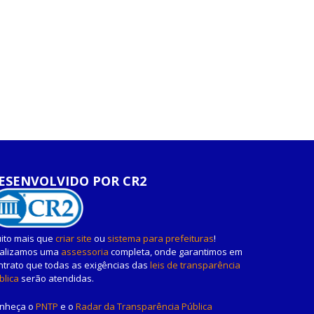
ESENVOLVIDO POR CR2
ito mais que
criar site
ou
sistema para prefeituras
!
alizamos uma
assessoria
completa, onde garantimos em
ntrato que todas as exigências das
leis de transparência
blica
serão atendidas.
nheça o
PNTP
e o
Radar da Transparência Pública