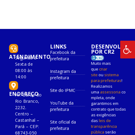
LINKS
DESENVOLVIDO
POR CR2
Facebook da
ATENDIMENTO
Segunda à
prefeitura
Muito mais
Sexta de
que
criar
08:00 às
Instagram da
site
ou
sistema
14:00
prefeitura
para prefeituras
!
Realizamos
Site do IPMC
uma
assessoria
co
ENDEREÇO
Av. Barão do
mpleta, onde
Rio Branco,
YouTube da
garantimos em
2232.
prefeitura
contrato que todas
Centro –
as exigências
Castanhal –
das
leis de
Site oficial da
Pará – CEP:
transparência
prefeitura
pública
serão
68743-050