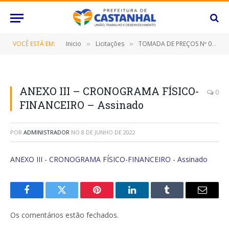
VOCÊ ESTÁ EM:
Inicio
Licitações
TOMADA DE PREÇOS Nº 015/2022 (CONTRATAÇÃO DE EMPRESA ESPECIALIZADA PARA EXECUÇÃO DE SERVIÇOS DRENAGEM E PAVIMENTAÇÃO ASFÁLTICA DE VIAS URBANAS, NESTE MUNICÍPIO DE CASTANHAL/PARÁ)
»
»
ANEXO III – CRONOGRAMA FÍSICO-
0
FINANCEIRO – Assinado
POR
ADMINISTRADOR
NO
8 DE JUNHO DE 2022
ANEXO III - CRONOGRAMA FÍSICO-FINANCEIRO - Assinado
Facebook
Twitter
Pinterest
O
Tumblr
E-
LinkedIn
mail
Os comentários estão fechados.