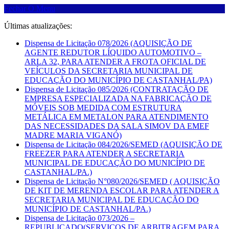
Fechar O Menu
Últimas atualizações:
Dispensa de Licitação 078/2026 (AQUISIÇÃO DE
AGENTE REDUTOR LÍQUIDO AUTOMOTIVO –
ARLA 32, PARA ATENDER A FROTA OFICIAL DE
VEÍCULOS DA SECRETARIA MUNICIPAL DE
EDUCAÇÃO DO MUNICÍPIO DE CASTANHAL/PA)
Dispensa de Licitação 085/2026 (CONTRATAÇÃO DE
EMPRESA ESPECIALIZADA NA FABRICAÇÃO DE
MÓVEIS SOB MEDIDA COM ESTRUTURA
METÁLICA EM METALON PARA ATENDIMENTO
DAS NECESSIDADES DA SALA SIMOV DA EMEF
MADRE MARIA VIGANÓ)
Dispensa de Licitação 084/2026/SEMED (AQUISIÇÃO DE
FREEZER PARA ATENDER A SECRETARIA
MUNICIPAL DE EDUCAÇÃO DO MUNICÍPIO DE
CASTANHAL/PA.)
Dispensa de Licitação N°080/2026/SEMED ( AQUISIÇÃO
DE KIT DE MERENDA ESCOLAR PARA ATENDER A
SECRETARIA MUNICIPAL DE EDUCAÇÃO DO
MUNICÍPIO DE CASTANHAL/PA.)
Dispensa de Licitação 073/2026 –
REPUBLICADO(SERVIÇOS DE ARBITRAGEM PARA