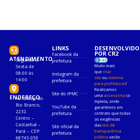
LINKS
DESENVOLVIDO
POR CR2
Facebook da
ATENDIMENTO
Segunda à
prefeitura
Muito mais
Sexta de
que
criar
08:00 às
Instagram da
site
ou
sistema
14:00
prefeitura
para prefeituras
!
Realizamos
Site do IPMC
uma
assessoria
co
ENDEREÇO
Av. Barão do
mpleta, onde
Rio Branco,
YouTube da
garantimos em
2232.
prefeitura
contrato que todas
Centro –
as exigências
Castanhal –
das
leis de
Site oficial da
Pará – CEP:
transparência
prefeitura
pública
serão
68743-050