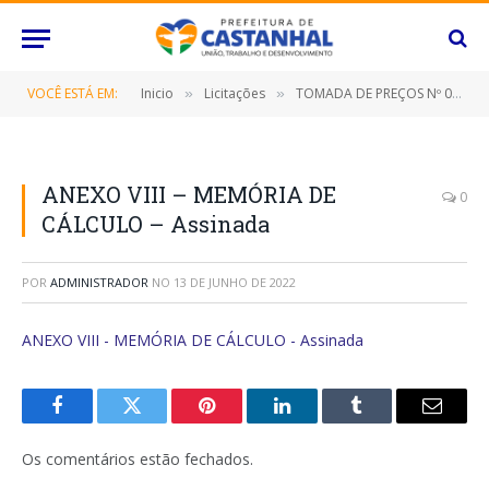
VOCÊ ESTÁ EM:
Inicio
Licitações
TOMADA DE PREÇOS Nº 016/2022 (CONTRATAÇÃO DE EMPRESA ESPECIALIZADA PARA CONSTRUÇÃO DE COMPLEXO ESPORTIVO NO DISTRITO DE APEÚ, NESTE MUNICÍPIO DE CASTANHAL/PARÁ)
»
»
ANEXO VIII – MEMÓRIA DE
0
CÁLCULO – Assinada
POR
ADMINISTRADOR
NO
13 DE JUNHO DE 2022
ANEXO VIII - MEMÓRIA DE CÁLCULO - Assinada
Facebook
Twitter
Pinterest
O
Tumblr
E-
LinkedIn
mail
Os comentários estão fechados.