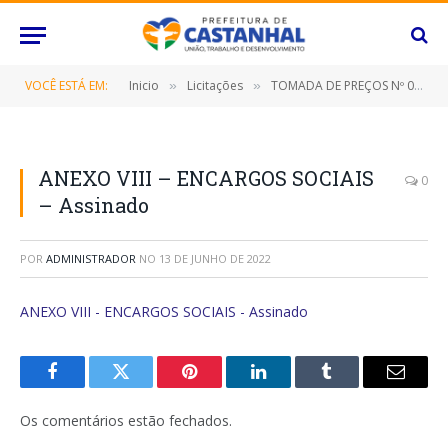
VOCÊ ESTÁ EM:
Inicio
Licitações
TOMADA DE PREÇOS Nº 017/2022 (CONTRATAÇÃO DE EMPRESA ESPECIALIZADA PARA REFORMA E AMPLIAÇÃO DO COMPLEXO ESPORTIVO DO BAIRRO ROUXINOL)
»
»
ANEXO VIII – ENCARGOS SOCIAIS
0
– Assinado
POR
ADMINISTRADOR
NO
13 DE JUNHO DE 2022
ANEXO VIII - ENCARGOS SOCIAIS - Assinado
Facebook
Twitter
Pinterest
O
Tumblr
E-
LinkedIn
mail
Os comentários estão fechados.