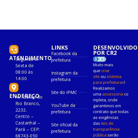
LINKS
DESENVOLVIDO
POR CR2
Facebook da
ATENDIMENTO
Segunda à
prefeitura
Muito mais
Sexta de
que
criar
08:00 às
Instagram da
site
ou
sistema
14:00
prefeitura
para prefeituras
!
Realizamos
Site do IPMC
uma
assessoria
co
ENDEREÇO
Av. Barão do
mpleta, onde
Rio Branco,
YouTube da
garantimos em
2232.
prefeitura
contrato que todas
Centro –
as exigências
Castanhal –
das
leis de
Site oficial da
Pará – CEP:
transparência
prefeitura
pública
serão
68743-050