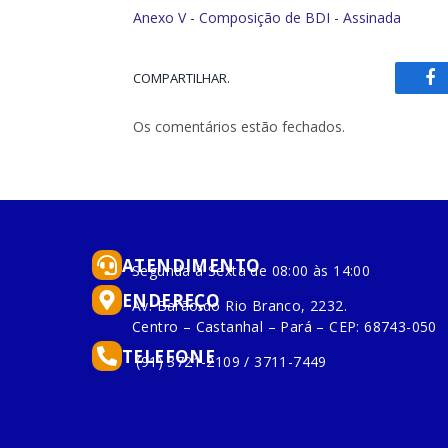
Anexo V - Composição de BDI - Assinada
COMPARTILHAR.
Fa
Os comentários estão fechados.
ATENDIMENTO
Segunda à Sexta de 08:00 às 14:00
ENDEREÇO
Av. Barão do Rio Branco, 2232.
Centro – Castanhal – Pará – CEP: 68743-050
TELEFONE
(91) 3721-2109 / 3711-7449