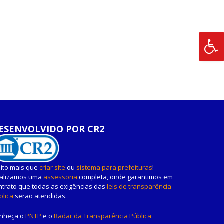
ESENVOLVIDO POR CR2
ito mais que
criar site
ou
sistema para prefeituras
!
alizamos uma
assessoria
completa, onde garantimos em
ntrato que todas as exigências das
leis de transparência
blica
serão atendidas.
nheça o
PNTP
e o
Radar da Transparência Pública