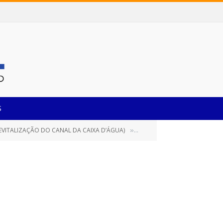
S
EVITALIZAÇÃO DO CANAL DA CAIXA D’ÁGUA)
Anexo V – Composição de BDI
»