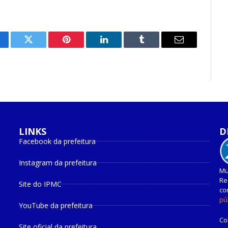
cebook
Twitter
Pinterest
O
Tumblr
E-
LinkedIn
mail
LINKS
D
Facebook da prefeitura
Instagram da prefeitura
Mu
Re
Site do IPMC
co
pú
YouTube da prefeitura
Co
Site oficial da prefeitura