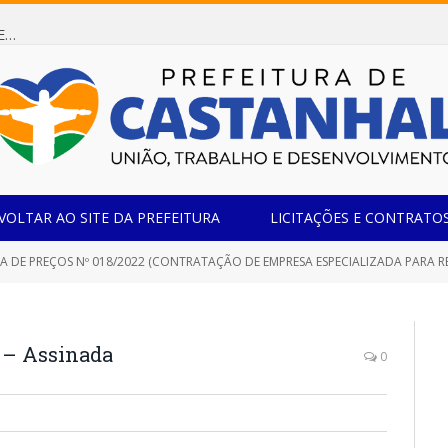
Dispensa de Licitação 085/2026 (CONTRATAÇÃO DE EMPRESA ESPECIALIZADA NA FABRICAÇÃO DE MÓVEIS SOB MEDIDA COM ESTRUTURA METÁLICA EM METALON PARA ATENDIMENTO DAS NECESSIDADES DA SALA SIMOV DA EMEF MADRE MARIA VIGANÓ)
VOLTAR AO SITE DA PREFEITURA
LICITAÇÕES E CONTRATO
 DE PREÇOS Nº 018/2022 (CONTRATAÇÃO DE EMPRESA ESPECIALIZADA PARA R
 – Assinada
0