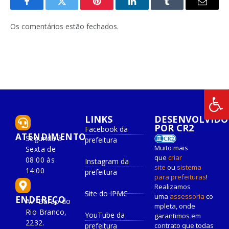
Facebook
Twitter
Pinterest
O
Tumblr
E-
LinkedIn
mail
Os comentários estão fechados.
LINKS
DESENVOLVIDO
POR CR2
Facebook da
ATENDIMENTO
Segunda à
prefeitura
Muito mais
Sexta de
que
criar
08:00 às
Instagram da
site
ou
sistema
14:00
prefeitura
para prefeituras
!
Realizamos
Site do IPMC
uma
assessoria
co
ENDEREÇO
Av. Barão do
mpleta, onde
Rio Branco,
YouTube da
garantimos em
2232.
prefeitura
contrato que todas