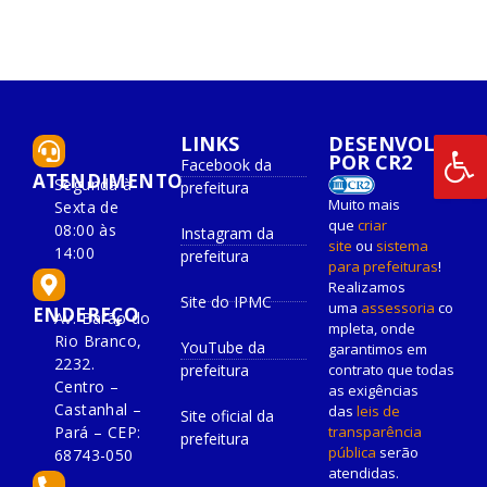
LINKS
DESENVOLVIDO
POR CR2
Facebook da
ATENDIMENTO
Segunda à
prefeitura
Muito mais
Sexta de
que
criar
08:00 às
Instagram da
site
ou
sistema
14:00
prefeitura
para prefeituras
!
Realizamos
Site do IPMC
uma
assessoria
co
ENDEREÇO
Av. Barão do
mpleta, onde
Rio Branco,
YouTube da
garantimos em
2232.
prefeitura
contrato que todas
Centro –
as exigências
Castanhal –
das
leis de
Site oficial da
Pará – CEP:
transparência
prefeitura
pública
serão
68743-050
atendidas.