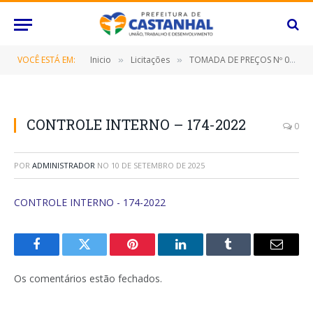
VOCÊ ESTÁ EM:
Inicio
Licitações
TOMADA DE PREÇOS Nº 019/2022 (CONTRATAÇÃO DE EMPRESA ESPECIALIZADA PARA REFORMA E AMPLIAÇÃO DA PRAÇA DO BAIRRO NOVO ESTRELA, NESTE MUNICÍPIO DE CASTANHAL/PARÁ)
»
»
CONTROLE INTERNO – 174-2022
0
POR
ADMINISTRADOR
NO
10 DE SETEMBRO DE 2025
CONTROLE INTERNO - 174-2022
Facebook
Twitter
Pinterest
O
Tumblr
E-
LinkedIn
mail
Os comentários estão fechados.