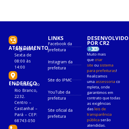
LINKS
DESENVOLVIDO
POR CR2
Facebook da
ATENDIMENTO
Segunda à
prefeitura
Muito mais
Sexta de
que
criar
08:00 às
Instagram da
site
ou
sistema
14:00
prefeitura
para prefeituras
!
Realizamos
Site do IPMC
uma
assessoria
co
ENDEREÇO
Av. Barão do
mpleta, onde
Rio Branco,
YouTube da
garantimos em
2232.
prefeitura
contrato que todas
Centro –
as exigências
Castanhal –
das
leis de
Site oficial da
Pará – CEP:
transparência
prefeitura
pública
serão
68743-050
atendidas.