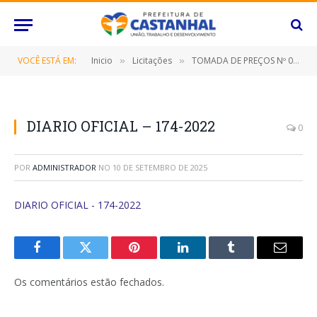
VOCÊ ESTÁ EM:
Inicio
Licitações
TOMADA DE PREÇOS Nº 019/2022 (CONTRATAÇÃO DE EMPRESA ESPECIALIZADA PARA REFORMA E AMPLIAÇÃO DA PRAÇA DO BAIRRO NOVO ESTRELA, NESTE MUNICÍPIO DE CASTANHAL/PARÁ)
»
»
DIARIO OFICIAL – 174-2022
0
POR
ADMINISTRADOR
NO
10 DE SETEMBRO DE 2025
DIARIO OFICIAL - 174-2022
Facebook
Twitter
Pinterest
O
Tumblr
E-
LinkedIn
mail
Os comentários estão fechados.