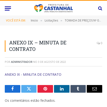
VOCÊ ESTÁ EM:
Inicio
Licitações
TOMADA DE PREÇOS Nº 020/2022 (Contratação de empresa especializada para reforma e ampliação do mercado central de carnes, neste Município de Castanhal/Pará)
»
»
ANEXO IX – MINUTA DE
0
CONTRATO
POR
ADMINISTRADOR
NO
3 DE AGOSTO DE 2022
ANEXO IX - MINUTA DE CONTRATO
Facebook
Twitter
Pinterest
O
Tumblr
E-
LinkedIn
mail
Os comentários estão fechados.