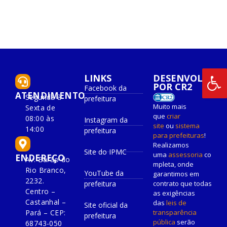
LINKS
DESENVOLVIDO
POR CR2
Facebook da
ATENDIMENTO
Segunda à
prefeitura
Muito mais
Sexta de
que
criar
08:00 às
Instagram da
site
ou
sistema
14:00
prefeitura
para prefeituras
!
Realizamos
Site do IPMC
uma
assessoria
co
ENDEREÇO
Av. Barão do
mpleta, onde
Rio Branco,
YouTube da
garantimos em
2232.
prefeitura
contrato que todas
Centro –
as exigências
Castanhal –
das
leis de
Site oficial da
Pará – CEP:
transparência
prefeitura
pública
serão
68743-050