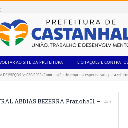
Dispensa de Licitação 085/2026 (CONTRATAÇÃO DE EMPRESA ESPECIALIZADA NA FABRICAÇÃO DE MÓVEIS SOB MEDIDA COM ESTRUTURA METÁLICA EM METALON PARA ATENDIMENTO DAS NECESSIDADES DA SALA SIMOV DA EMEF MADRE MARIA VIGANÓ)
VOLTAR AO SITE DA PREFEITURA
LICITAÇÕES E CONTRATO
E PREÇOS Nº 020/2022 (Contratação de empresa especializada para reforma e ampliação do merc
AL ABDIAS BEZERRA Prancha01 –
0