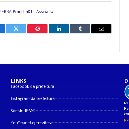
RA Prancha01 - Assinado
cebook
Twitter
Pinterest
O
Tumblr
E-
LinkedIn
mail
LINKS
D
Facebook da prefeitura
Instagram da prefeitura
Mu
Re
Site do IPMC
co
pú
YouTube da prefeitura