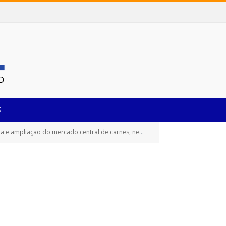
S
ado central de carnes, neste Município de Castanhal/Pará)