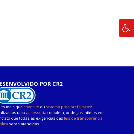
ESENVOLVIDO POR CR2
ito mais que
criar site
ou
sistema para prefeituras
!
alizamos uma
assessoria
completa, onde garantimos em
ntrato que todas as exigências das
leis de transparência
blica
serão atendidas.