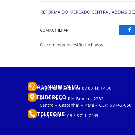
REFORMA DO MERCADO CENTRAL ABDIAS BEZER
COMPARTILHAR.
Fa
Os comentários estão fechados.
ATENDIMENTO
Segunda à Sexta de 08:00 às 14:00
ENDEREÇO
Av. Barão do Rio Branco, 2232.
Centro – Castanhal – Pará – CEP: 68743-050
TELEFONE
(91) 3721-2109 / 3711-7449