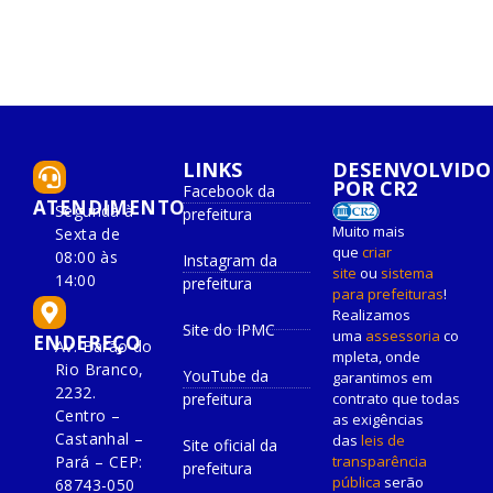
LINKS
DESENVOLVIDO
POR CR2
Facebook da
ATENDIMENTO
Segunda à
prefeitura
Muito mais
Sexta de
que
criar
08:00 às
Instagram da
site
ou
sistema
14:00
prefeitura
para prefeituras
!
Realizamos
Site do IPMC
uma
assessoria
co
ENDEREÇO
Av. Barão do
mpleta, onde
Rio Branco,
YouTube da
garantimos em
2232.
prefeitura
contrato que todas
Centro –
as exigências
Castanhal –
das
leis de
Site oficial da
Pará – CEP:
transparência
prefeitura
pública
serão
68743-050