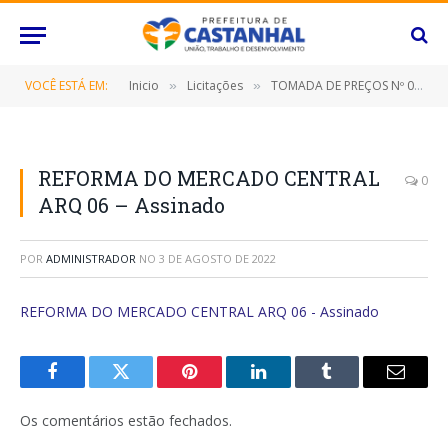
VOCÊ ESTÁ EM:
Inicio
Licitações
TOMADA DE PREÇOS Nº 020/2022 (Contratação de empresa especializada para reforma e ampliação do mercado central de carnes, neste Município de Castanhal/Pará)
»
»
REFORMA DO MERCADO CENTRAL
0
ARQ 06 – Assinado
POR
ADMINISTRADOR
NO
3 DE AGOSTO DE 2022
REFORMA DO MERCADO CENTRAL ARQ 06 - Assinado
Facebook
Twitter
Pinterest
O
Tumblr
E-
LinkedIn
mail
Os comentários estão fechados.