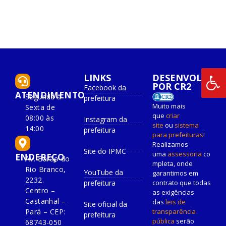
LINKS
DESENVOLVIDO
POR CR2
Facebook da
ATENDIMENTO
Segunda à
prefeitura
Muito mais
Sexta de
que
criar
08:00 às
Instagram da
site
ou
sistema
14:00
prefeitura
para prefeituras
!
Realizamos
Site do IPMC
uma
assessoria
co
ENDEREÇO
Av. Barão do
mpleta, onde
Rio Branco,
YouTube da
garantimos em
2232.
prefeitura
contrato que todas
Centro –
as exigências
Castanhal –
das
leis de
Site oficial da
Pará – CEP:
transparência
prefeitura
pública
serão
68743-050