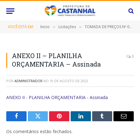
VOCÊ ESTÁ EM:
Inicio
Licitações
TOMADA DE PREÇOS Nº 022/2022 (CONTRATAÇÃO DE EMPRESA ESPECIALIZADA PARA REFORMA E AMPLIAÇÃO DA PRAÇA DE EVENTOS DO BAIRRO JADERLÂNDIA, NESTE MUNICÍPIO DE CASTANHAL/PARÁ)
»
»
ANEXO II – PLANILHA
0
ORÇAMENTARIA – Assinada
POR
ADMINISTRADOR
NO
10 DE AGOSTO DE 2022
ANEXO II - PLANILHA ORÇAMENTARIA - Assinada
Facebook
Twitter
Pinterest
O
Tumblr
E-
LinkedIn
mail
Os comentários estão fechados.