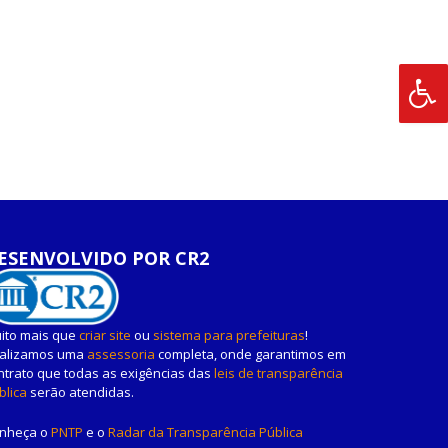
ESENVOLVIDO POR CR2
ito mais que
criar site
ou
sistema para prefeituras
!
alizamos uma
assessoria
completa, onde garantimos em
ntrato que todas as exigências das
leis de transparência
blica
serão atendidas.
nheça o
PNTP
e o
Radar da Transparência Pública