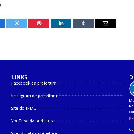
a
cebook
Twitter
Pinterest
O
Tumblr
E-
LinkedIn
mail
LINKS
D
Facebook da prefeitura
Instagram da prefeitura
Mu
Re
Site do IPMC
co
pú
YouTube da prefeitura
Co
Site oficial da prefeitura