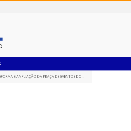
S
NTOS DO BAIRRO JADERLÂNDIA, NESTE MUNICÍPIO DE CASTANHAL/PARÁ)