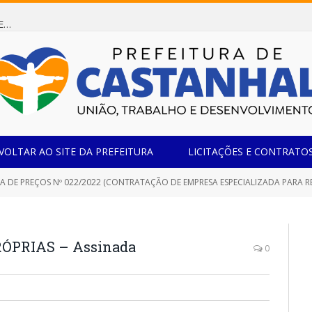
Dispensa de Licitação 085/2026 (CONTRATAÇÃO DE EMPRESA ESPECIALIZADA NA FABRICAÇÃO DE MÓVEIS SOB MEDIDA COM ESTRUTURA METÁLICA EM METALON PARA ATENDIMENTO DAS NECESSIDADES DA SALA SIMOV DA EMEF MADRE MARIA VIGANÓ)
VOLTAR AO SITE DA PREFEITURA
LICITAÇÕES E CONTRATO
 PREÇOS Nº 022/2022 (CONTRATAÇÃO DE EMPRESA ESPECIALIZADA PARA REFORMA E AMPLIAÇÃO DA PRAÇA DE EVE
ÓPRIAS – Assinada
0