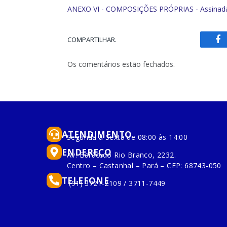
ANEXO VI - COMPOSIÇÕES PRÓPRIAS - Assinad
COMPARTILHAR.
Fa
Os comentários estão fechados.
ATENDIMENTO
Segunda à Sexta de 08:00 às 14:00
ENDEREÇO
Av. Barão do Rio Branco, 2232.
Centro – Castanhal – Pará – CEP: 68743-050
TELEFONE
(91) 3721-2109 / 3711-7449