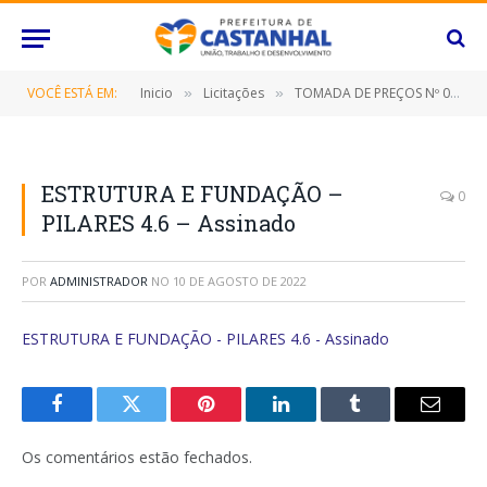
VOCÊ ESTÁ EM:
Inicio
Licitações
TOMADA DE PREÇOS Nº 022/2022 (CONTRATAÇÃO DE EMPRESA ESPECIALIZADA PARA REFORMA E AMPLIAÇÃO DA PRAÇA DE EVENTOS DO BAIRRO JADERLÂNDIA, NESTE MUNICÍPIO DE CASTANHAL/PARÁ)
»
»
ESTRUTURA E FUNDAÇÃO –
0
PILARES 4.6 – Assinado
POR
ADMINISTRADOR
NO
10 DE AGOSTO DE 2022
ESTRUTURA E FUNDAÇÃO - PILARES 4.6 - Assinado
Facebook
Twitter
Pinterest
O
Tumblr
E-
LinkedIn
mail
Os comentários estão fechados.