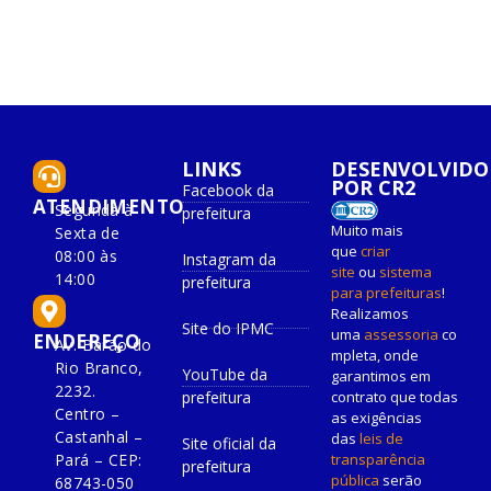
LINKS
DESENVOLVIDO
POR CR2
Facebook da
ATENDIMENTO
Segunda à
prefeitura
Muito mais
Sexta de
que
criar
08:00 às
Instagram da
site
ou
sistema
14:00
prefeitura
para prefeituras
!
Realizamos
Site do IPMC
uma
assessoria
co
ENDEREÇO
Av. Barão do
mpleta, onde
Rio Branco,
YouTube da
garantimos em
2232.
prefeitura
contrato que todas
Centro –
as exigências
Castanhal –
das
leis de
Site oficial da
Pará – CEP:
transparência
prefeitura
pública
serão
68743-050