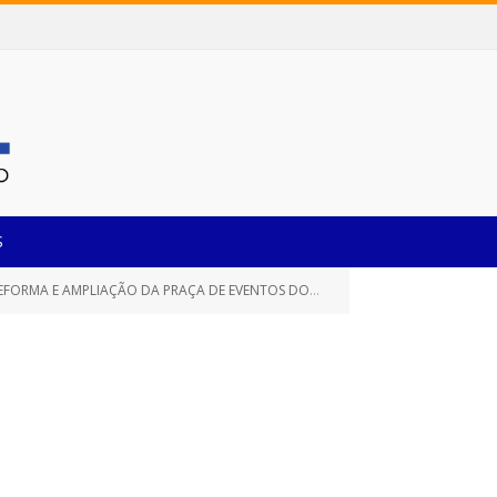
S
NTOS DO BAIRRO JADERLÂNDIA, NESTE MUNICÍPIO DE CASTANHAL/PARÁ)