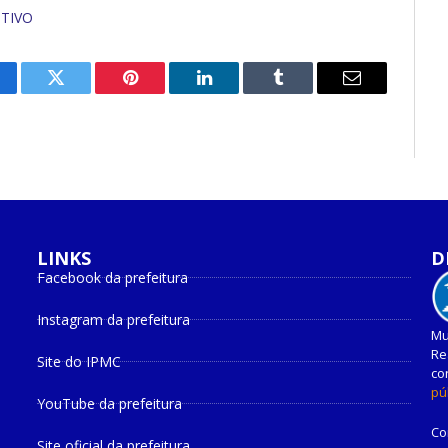
ITIVO
cebook
Twitter
Pinterest
O
Tumblr
E-
LinkedIn
mail
LINKS
D
Facebook da prefeitura
Instagram da prefeitura
Mu
Re
Site do IPMC
co
pú
YouTube da prefeitura
Co
Site oficial da prefeitura