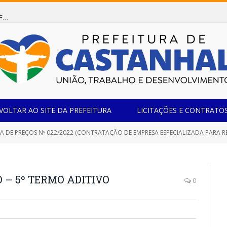
Dispensa de Licitação 085/2026 (CONTRATAÇÃO DE EMPRESA ESPECIALIZADA NA FABRICAÇÃO DE MÓVEIS SOB MEDIDA COM ESTRUTURA METÁLICA EM METALON PARA ATENDIMENTO DAS NECESSIDADES DA SALA SIMOV DA EMEF MADRE MARIA VIGANÓ)
VOLTAR AO SITE DA PREFEITURA
LICITAÇÕES E CONTRATO
 PREÇOS Nº 022/2022 (CONTRATAÇÃO DE EMPRESA ESPECIALIZADA PARA REFORMA E AMPLIAÇÃO DA PRAÇA DE EVE
 – 5º TERMO ADITIVO
0