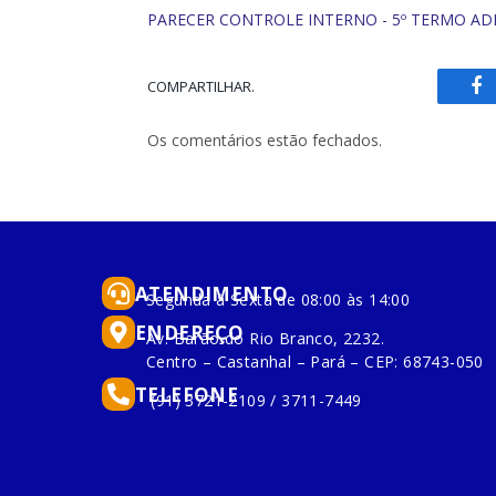
PARECER CONTROLE INTERNO - 5º TERMO AD
COMPARTILHAR.
Fa
Os comentários estão fechados.
ATENDIMENTO
Segunda à Sexta de 08:00 às 14:00
ENDEREÇO
Av. Barão do Rio Branco, 2232.
Centro – Castanhal – Pará – CEP: 68743-050
TELEFONE
(91) 3721-2109 / 3711-7449