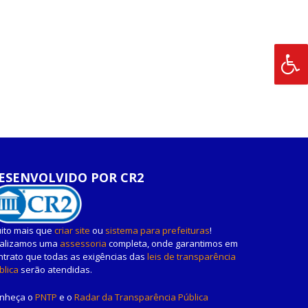
ESENVOLVIDO POR CR2
ito mais que
criar site
ou
sistema para prefeituras
!
alizamos uma
assessoria
completa, onde garantimos em
ntrato que todas as exigências das
leis de transparência
blica
serão atendidas.
nheça o
PNTP
e o
Radar da Transparência Pública