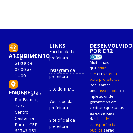
LINKS
DESENVOLVIDO
POR CR2
Facebook da
ATENDIMENTO
Segunda à
prefeitura
Muito mais
Sexta de
que
criar
08:00 às
Instagram da
site
ou
sistema
14:00
prefeitura
para prefeituras
!
Realizamos
Site do IPMC
uma
assessoria
co
ENDEREÇO
Av. Barão do
mpleta, onde
Rio Branco,
YouTube da
garantimos em
2232.
prefeitura
contrato que todas
Centro –
as exigências
Castanhal –
das
leis de
Site oficial da
Pará – CEP:
transparência
prefeitura
pública
serão
68743-050