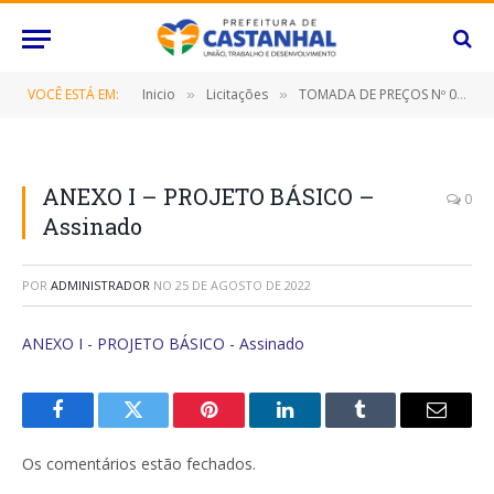
VOCÊ ESTÁ EM:
Inicio
Licitações
TOMADA DE PREÇOS Nº 023/2022 (CONTRATAÇÃO DE EMPRESA ESPECIALIZADA PARA CONSTRUÇÃO DA SEDE DA ASSOCIAÇÃO ESPORTIVA DA PORTELINHA, NESTE MUNICÍPIO DE CASTANHAL/PARÁ)
»
»
ANEXO I – PROJETO BÁSICO –
0
Assinado
POR
ADMINISTRADOR
NO
25 DE AGOSTO DE 2022
ANEXO I - PROJETO BÁSICO - Assinado
Facebook
Twitter
Pinterest
O
Tumblr
E-
LinkedIn
mail
Os comentários estão fechados.